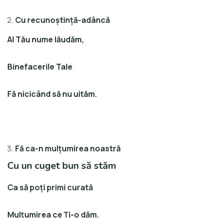
Cu recunoştinţă-adâncă
Al Tău nume lăudăm,
Binefacerile Tale
Fă nicicând să nu uităm.
Fă ca-n mulţumirea noastră
Cu un cuget bun să stăm
Ca să poţi primi curată
Mulţumirea ce Ţi-o dăm.