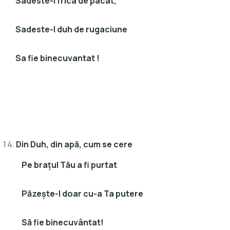
Sadeste-I frica de pacat,
Sadeste-I duh de rugaciune
Sa fie binecuvantat !
Din Duh, din apă, cum se cere
Pe braţul Tău a fi purtat
Păzeşte-l doar cu-a Ta putere
Să fie binecuvântat!