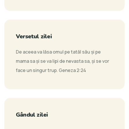
Versetul zilei
De aceea va lăsa omul pe tatăl său şi pe
mama sa şi se va lipi de nevasta sa, şi se vor
face un singur trup.
Geneza 2:24
Gândul zilei