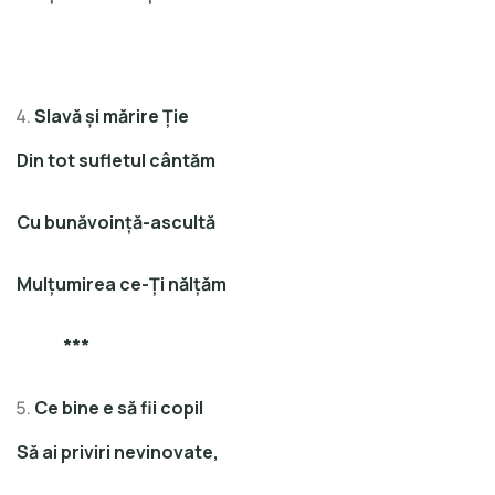
Slavă şi mărire Ţie
Din tot sufletul cântăm
Cu bunăvoinţă-ascultă
Mulţumirea ce-Ţi nălţăm
***
Ce bine e să fii copil
Să ai priviri nevinovate,