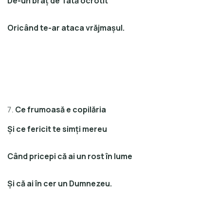
De-un braţ de Tată ocrotit
Oricând te-ar ataca vrăjmaşul.
Ce frumoasă e copilăria
Şi ce fericit te simţi mereu
Când pricepi că ai un rost în lume
Şi că ai în cer un Dumnezeu.