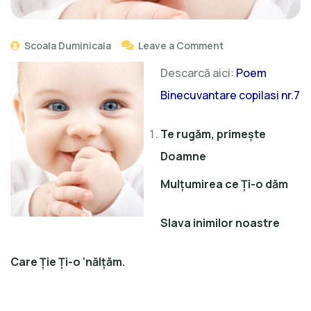
Scoala Duminicala
Leave a Comment
Descarcă aici:
Poem
Binecuvantare copilasi nr.7
Te rugăm, primeşte
Doamne
Mulţumirea ce Ţi-o dăm
Slava inimilor noastre
Care Ţie Ţi-o
‘
nălţăm.