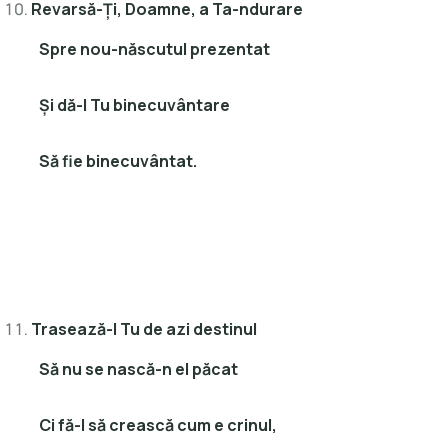
Revarsă-Ţi, Doamne, a Ta-ndurare
Spre nou-născutul prezentat
Şi dă-I Tu binecuvântare
Să fie binecuvântat.
Trasează-I Tu de azi destinul
Să nu se nască-n el păcat
Ci fă-l să crească cum e crinul,