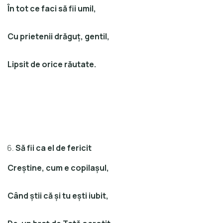
În tot ce faci să fii umil,
Cu prietenii drăguţ, gentil,
Lipsit de orice răutate.
Să fii ca el de fericit
Creştine, cum e copilaşul,
Când ştii că şi tu eşti iubit,