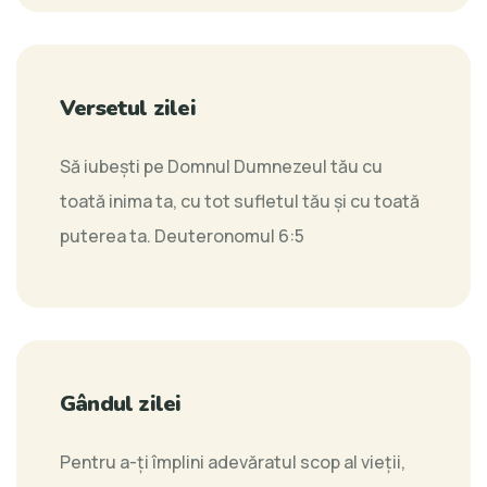
Versetul zilei
Să iubeşti pe Domnul Dumnezeul tău cu
toată inima ta, cu tot sufletul tău şi cu toată
puterea ta.
Deuteronomul 6:5
Gândul zilei
Pentru a-ți împlini adevăratul scop al vieții,