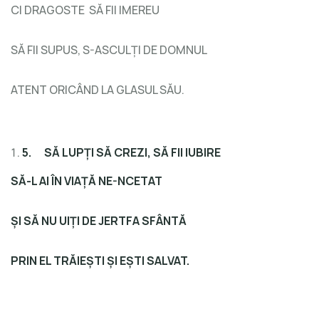
CI DRAGOSTE SĂ FII IMEREU
SĂ FII SUPUS, S-ASCULȚI DE DOMNUL
ATENT ORICÂND LA GLASUL SĂU.
5.
SĂ LUPȚI SĂ CREZI, SĂ FII IUBIRE
SĂ-L AI ÎN VIAȚĂ NE-NCETAT
ȘI SĂ NU UIȚI DE JERTFA SFÂNTĂ
PRIN EL TRĂIEȘTI ȘI EȘTI SALVAT.