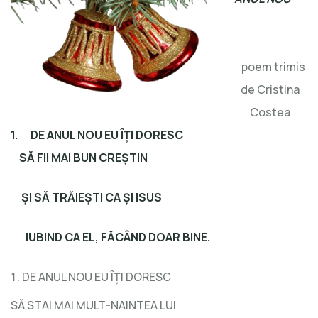
poem trimis
de Cristina
Costea
1.
DE ANUL NOU EU
ÎȚI DORESC
SĂ FII MAI BUN CREȘTIN
ȘI SĂ TRĂIEȘTI CA ȘI ISUS
IUBIND CA EL, FĂCÂND DOAR BINE.
DE ANUL NOU EU ÎȚI DORESC
SĂ STAI MAI MULT-NAINTEA LUI