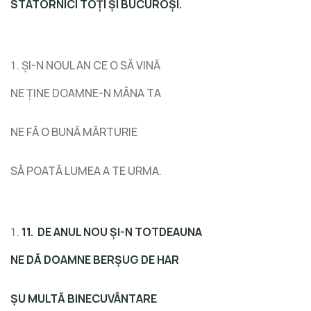
STATORNICI TOȚI ȘI BUCUROȘI.
ȘI-N NOUL AN CE O SĂ VINĂ
NE ȚINE DOAMNE-N MÂNA TA
NE FĂ O BUNĂ MĂRTURIE
SĂ POATĂ LUMEA A TE URMA.
11.
DE ANUL NOU ȘI-N TOTDEAUNA
NE DĂ DOAMNE BERȘUG DE HAR
ȘU MULTĂ BINECUVÂNTARE