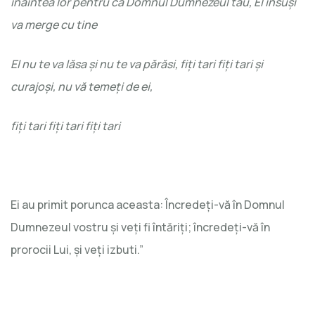
înaintea lor pentru că Domnul Dumnezeul tău, El însuși
va merge cu tine
El nu te va lăsa și nu te va părăsi, fiți tari fiți tari și
curajoși, nu vă temeți de ei,
fiți tari fiți tari fiți tari
Ei au primit porunca aceasta: Încredeți-vă în Domnul
Dumnezeul vostru și veți fi întăriți; încredeți-vă în
prorocii Lui, și veți izbuti.”