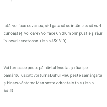
Iată, voi face ceva nou, și- I gata să se întâmple: să nu-l
cunoașteți voi oare? Voi face un drum prin pustie și râuri
în locuri secetoase. ( Isaia 43:18,19)
Voi turna ape peste pământul însetat și râuri pe
pământul uscat; voi turna Duhul Meu peste sămânța ta
și binecuvântarea Mea peste odrastele tale.( Isaia
44:3)