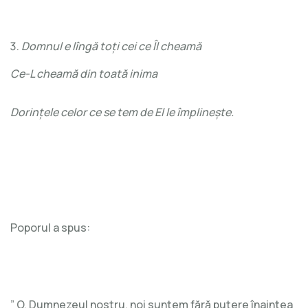
Domnul e lîngă toți cei ce Îl cheamă
Ce-L cheamă din toată inima
Dorințele celor ce se tem de El le împlinește.
Poporul a spus:
” O, Dumnezeul nostru, noi suntem fără putere înaintea