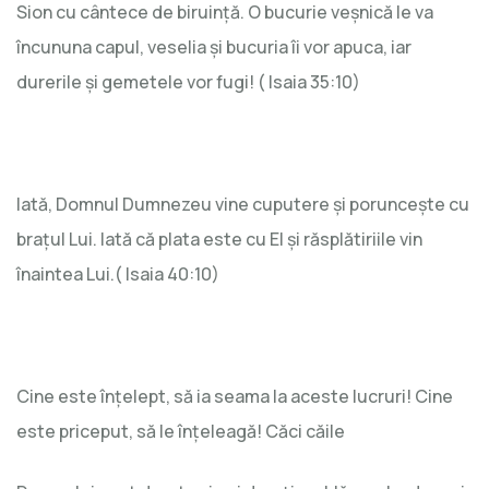
Sion cu cântece de biruință. O bucurie veșnică le va
încununa capul, veselia și bucuria îi vor apuca, iar
durerile și gemetele vor fugi! ( Isaia 35:10)
Iată, Domnul Dumnezeu vine cuputere și poruncește cu
brațul Lui. Iată că plata este cu El și răsplătiriile vin
înaintea Lui.( Isaia 40:10)
Cine este înțelept, să ia seama la aceste lucruri! Cine
este priceput, să le înțeleagă! Căci căile