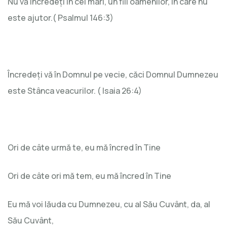
Nu vă încredeți în cei mari, un fiii oamenilor, în care nu
este ajutor.( Psalmul 146:3)
Încredeți vă în Domnul pe vecie, căci Domnul Dumnezeu
este Stânca veacurilor. ( Isaia 26:4)
Ori de câte urmă te, eu mă încred în Tine
Ori de câte ori mă tem, eu mă încred în Tine
Eu mă voi lăuda cu Dumnezeu, cu al Său Cuvânt, da, al
Său Cuvânt,