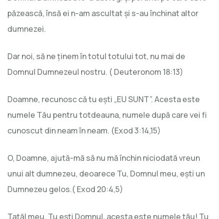
păzească, însă ei n-am ascultat și s-au închinat altor
dumnezei.
Dar noi, să ne ținem în totul totului tot, nu mai de
Domnul Dumnezeul nostru. ( Deuteronom 18:13)
Doamne, recunosc că tu ești „EU SUNT”. Acesta este
numele Tău pentru totdeauna, numele după care vei fi
cunoscut din neam în neam. (Exod 3:14,15)
O, Doamne, ajută-mă să nu mă închin niciodată vreun
unui alt dumnezeu, deoarece Tu, Domnul meu, ești un
Dumnezeu gelos.( Exod 20:4,5)
Tatăl meu, Tu ești Domnul, acesta este numele tău! Tu