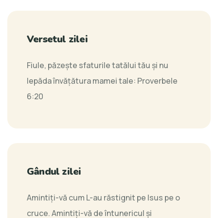
Versetul zilei
Fiule, păzeşte sfaturile tatălui tău şi nu
lepăda învăţătura mamei tale:
Proverbele
6:20
Gândul zilei
Amintiţi-vă cum L-au răstignit pe Isus pe o
cruce. Amintiţi-vă de întunericul şi