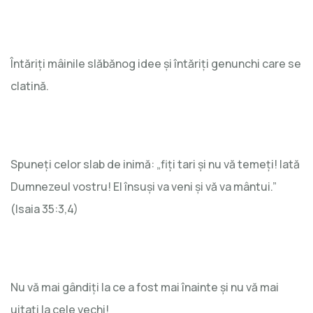
Întăriți mâinile slăbănog idee și întăriți genunchi care se
clatină.
Spuneți celor slab de inimă: „fiți tari și nu vă temeți! Iată
Dumnezeul vostru! El însuși va veni și vă va mântui.”
(Isaia 35:3,4)
Nu vă mai gândiți la ce a fost mai înainte și nu vă mai
uitați la cele vechi!