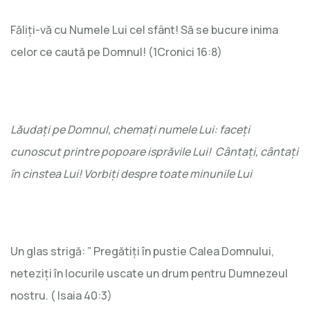
Făliți-vă cu Numele Lui cel sfânt! Să se bucure inima
celor ce caută pe Domnul! (1Cronici 16:8)
Lăudați pe Domnul, chemați numele Lui: faceți
cunoscut printre popoare isprăvile Lui! Cântați, cântați
în cinstea Lui! Vorbiți despre toate minunile Lui
Un glas strigă: ” Pregătiți în pustie Calea Domnului,
neteziți în locurile uscate un drum pentru Dumnezeul
nostru. ( Isaia 40:3)