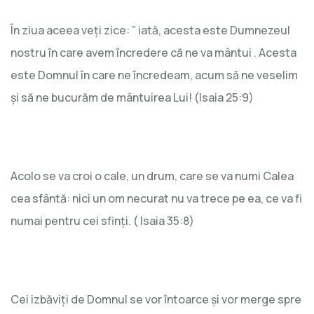
În ziua aceea veți zice: ” iată, acesta este Dumnezeul
nostru în care avem încredere că ne va mântui . Acesta
este Domnul în care ne încredeam, acum să ne veselim
și să ne bucurăm de mântuirea Lui! (Isaia 25:9)
Acolo se va croi o cale, un drum, care se va numi Calea
cea sfântă: nici un om necurat nu va trece pe ea, ce va fi
numai pentru cei sfinți. ( Isaia 35:8)
Cei izbăviți de Domnul se vor întoarce și vor merge spre