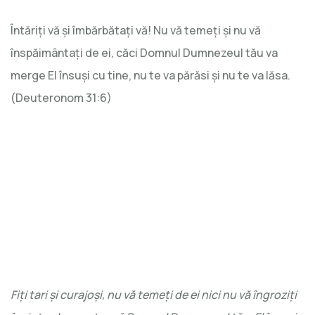
Întăriți vă și îmbărbătați vă! Nu vă temeți și nu vă
înspăimântați de ei, căci Domnul Dumnezeul tău va
merge El însuși cu tine, nu te va părăsi și nu te va lăsa.
(Deuteronom 31:6)
Fiți tari și curajoși, nu vă temeți de ei nici nu vă îngroziți