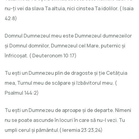
nu-ți vei da slava Ta altuia, nici cinstea Ta idolilor. ( Isaia
42:8)
Domnul Dumnezeul meu este Dumnezeul dumnezeilor
și Domnul domnilor, Dumnezeul cel Mare, puternic și
înfricoșat. ( Deuteronom 10:17)
Tu ești un Dumnezeu plin de dragoste și ție Cetățuia
mea, Turnul meu de scăpare și Izbăvitorul meu. (
Psalmul 144:2)
Tu ești un Dumnezeu de aproape și de departe. Nimeni
nu se poate ascunde în locuri în care să nu-l vezi. Tu
umpli cerul și pământul.( Ieremia 23:23,24)