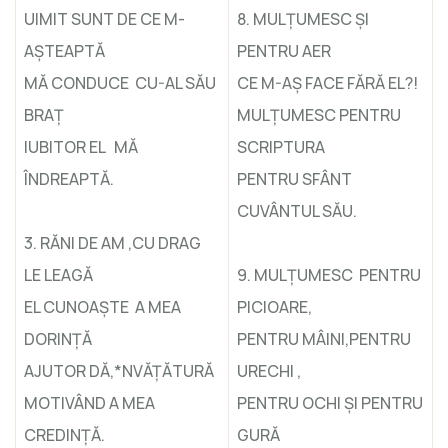
UIMIT SUNT DE CE M-
8. MULŢUMESC ŞI
AŞTEAPTĂ
PENTRU AER
MĂ CONDUCE CU-AL SĂU
CE M-AŞ FACE FĂRĂ EL?!
BRAŢ
MULŢUMESC PENTRU
IUBITOR EL MĂ
SCRIPTURA
ÎNDREAPTĂ.
PENTRU SFÂNT
CUVÂNTUL SĂU.
3. RĂNI DE AM ,CU DRAG
LE LEAGĂ
9. MULŢUMESC PENTRU
EL CUNOAŞTE A MEA
PICIOARE,
DORINŢĂ
PENTRU MÂINI,PENTRU
AJUTOR DĂ,*NVĂŢĂTURĂ
URECHI ,
MOTIVÂND A MEA
PENTRU OCHI ŞI PENTRU
CREDINŢĂ.
GURĂ