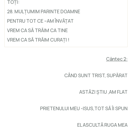
TOŢI:
28. MULŢUMIM PARINTE DOAMNE
PENTRU TOT CE –AM ÎNVĂŢAT
VREM CA SĂ TRĂIM CA TINE
VREM CA SĂ TRĂIM CURAŢI !
Cântec 2:
CÂND SUNT TRIST, SUPĂRAT
ASTĂZI ŞTIU ,AM FLAT
PRIETENULUI MEU -ISUS,TOT SĂ ÎI SPUN
EL ASCULTĂ RUGA MEA