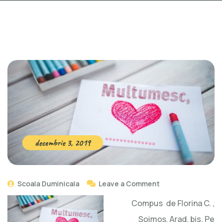
decembrie 3, 2019
on
Scoala Duminicala
Leave a Comment
Poem
Compus de Florina C. ,
–
Șoimoș, Arad, bis. Pe