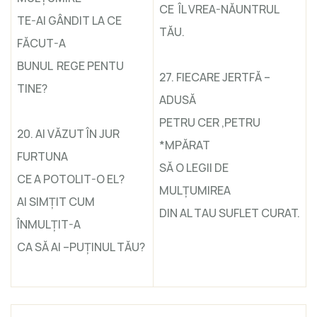
CE ÎL VREA-NĂUNTRUL
TE-AI GÂNDIT LA CE
TĂU.
FĂCUT-A
BUNUL REGE PENTU
27. FIECARE JERTFĂ –
TINE?
ADUSĂ
PETRU CER ,PETRU
20. AI VĂZUT ÎN JUR
*MPĂRAT
FURTUNA
SĂ O LEGII DE
CE A POTOLIT-O EL?
MULŢUMIREA
AI SIMŢIT CUM
DIN AL TAU SUFLET CURAT.
ÎNMULŢIT-A
CA SĂ AI –PUŢINUL TĂU?