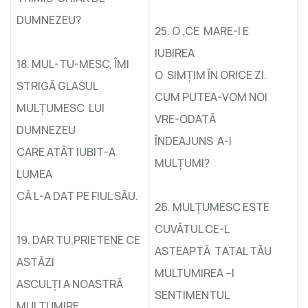
DUMNEZEU?
25. O ,CE MARE-I E
IUBIREA
18. MUL-TU-MESC, ÎMI
O SIMŢIM ÎN ORICE ZI.
STRIGĂ GLASUL
CUM PUTEA-VOM NOI
MULŢUMESC LUI
VRE-ODATĂ
DUMNEZEU
ÎNDEAJUNS A-I
CARE ATÂT IUBIT-A
MULŢUMI?
LUMEA
CĂ L-A DAT PE FIUL SĂU.
26. MULŢUMESC ESTE
CUVÂTUL CE-L
19. DAR TU,PRIETENE CE
ASTEAPTĂ TATAL TĂU
ASTĂZI
MULTUMIREA –I
ASCULŢI A NOASTRĂ
SENTIMENTUL
MULŢUMIRE