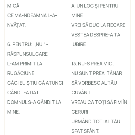
MICĂ
AI UN LOC ŞI PENTRU
CE MĂ-NDEAMNĂ L-A-
MINE
NVĂŢAT.
VREI SĂ DUC LA FIECARE
VESTEA DESPRE-A TA
6. PENTRU: ,,NU “ -
IUBIRE
RĂSPUNSUL CARE
L-AM PRIMIT LA
13. NU-S PREA MIC ,
RUGĂCIUNE,
NU SUNT PREA TÂNAR
CĂCI EU ŞTIU CĂ ATUNCI
SĂ VORBESC AL TĂU
CÂND L-A DAT
CUVÂNT
DOMNUL S-A GÂNDIT LA
VREAU CA TOŢI SĂ FIM ÎN
MINE.
CERURI
URMÂND TOŢI AL TĂU
SFAT SFÂNT.