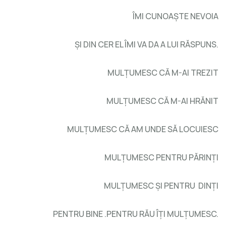
ÎMI CUNOAŞTE NEVOIA
ŞI DIN CER EL ÎMI VA DA A LUI RĂSPUNS.
MULŢUMESC CĂ M-AI TREZIT
MULŢUMESC CĂ M-AI HRĂNIT
MULŢUMESC CĂ AM UNDE SĂ LOCUIESC
MULŢUMESC PENTRU PĂRINŢI
MULŢUMESC ŞI PENTRU DINŢI
PENTRU BINE .PENTRU RĂU ÎŢI MULŢUMESC.