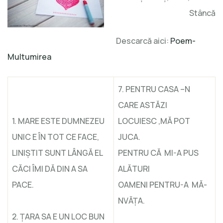
Mulțumirea
Stâncă
Descarcă aici:
Poem-
Multumirea
7. PENTRU CASA –N
CARE ASTĂZI
1. MARE ESTE DUMNEZEU
LOCUIESC ,MĂ POT
UNIC E ÎN TOT CE FACE,
JUCA.
LINIŞTIT SUNT LÂNGĂ EL
PENTRU CĂ MI-A PUS
CĂCI ÎMI DĂ DIN A SA
ALĂTURI
PACE.
OAMENI PENTRU-A MĂ-
NVĂŢA.
2. ŢARA SA E UN LOC BUN