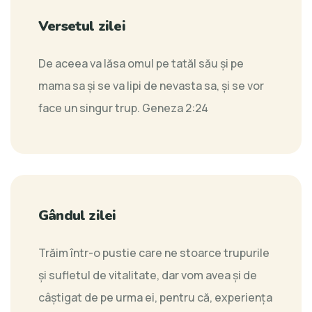
Versetul zilei
De aceea va lăsa omul pe tatăl său şi pe
mama sa şi se va lipi de nevasta sa, şi se vor
face un singur trup.
Geneza 2:24
Gândul zilei
Trăim într-o pustie care ne stoarce trupurile
şi sufletul de vitalitate, dar vom avea și de
câştigat de pe urma ei, pentru că, experienţa