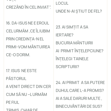
LOCUL
CREZÂND ÎN CEL INVIAT”.
UNDE N-AI ŞTIUT DE FEL?
16. DA-ISUS NE E EROUL
23. AI SIMŢIT A SA
CEL URMĂM ,CE ÎL IUBIM
IERTARE?
PRIN CREDINŢA-N EL
BUCURIA MÂNTUIRII
PRIMI-VOM MÂNTUIREA
AI PRIMIT ÎNŢELEPCIUNE?
CE-O DORIM.
ÎNŢELEGI TAINELE
SCRIPTURII?
17. ISUS NE ESTE
PĂSTORUL
24. AI PRIMIT A SA PUTERE
A VENIT DIRECT DIN CER
DUHUL CARE L-A PROMIS?
CUM SĂ NU –L URMĂM
AI A SALE DARURI MULTE ,
PE FIUL
BINECUVÂNTĂRI DE SUS?
TRIMIS CHIAR DE