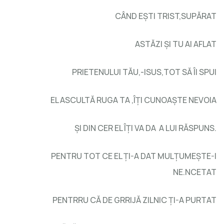
CÂND EŞTI TRIST,SUPĂRAT
ASTĂZI ŞI TU AI AFLAT
PRIETENULUI TĂU,-ISUS,TOT SĂ ÎI SPUI
EL ASCULTĂ RUGA TA ,ÎŢI CUNOAŞTE NEVOIA
ŞI DIN CER EL ÎŢI VA DA A LUI RĂSPUNS.
PENTRU TOT CE EL ŢI-A DAT MULŢUMEŞTE-I
NE.NCETAT
PENTRRU CĂ DE GRRIJĂ ZILNIC ŢI-A PURTAT