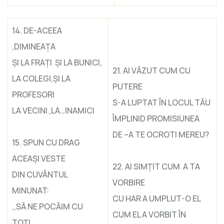
14. DE-ACEEA
,DIMINEAŢA
ŞI LA FRAŢI ŞI LA BUNICI,
21. AI VĂZUT CUM CU
LA COLEGI,ŞI LA
PUTERE
PROFESORI
S-A LUPTAT ÎN LOCUL TĂU
LA VECINI ,LA…INAMICI
ÎMPLINID PROMISIUNEA
DE –A TE OCROTI MEREU?
15. SPUN CU DRAG
ACEAŞI VESTE
22. AI SIMŢIT CUM A TA
DIN CUVÂNTUL
VORBIRE
MINUNAT:
CU HAR A UMPLUT-O EL
,,SĂ NE POCĂIM CU
CUM EL A VORBIT ÎN
TOŢI,