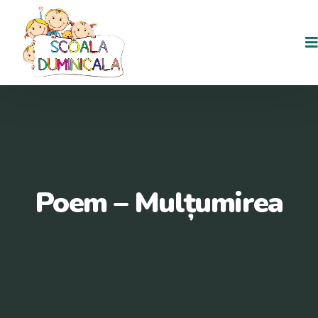
Skip
to
content
Poem – Mulțumirea