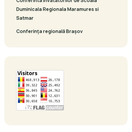
Conferinta invatatorilor de Scoala
Duminicala Regionala Maramures si
Satmar
Conferința regională Brașov