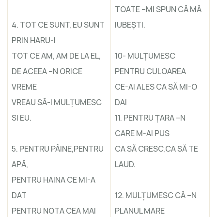
TOATE –MI SPUN CĂ MĂ
4. TOT CE SUNT, EU SUNT
IUBEŞTI.
PRIN HARU-I
TOT CE AM, AM DE LA EL,
10- MULŢUMESC
DE ACEEA –N ORICE
PENTRU CULOAREA
VREME
CE-AI ALES CA SĂ MI-O
VREAU SĂ-I MULŢUMESC
DAI
SI EU.
11. PENTRU ŢARA –N
CARE M-AI PUS
5. PENTRU PÂINE,PENTRU
CA SĂ CRESC,CA SĂ TE
APĂ,
LAUD.
PENTRU HAINA CE MI-A
DAT
12. MULŢUMESC CĂ –N
PENTRU NOTA CEA MAI
PLANUL MARE