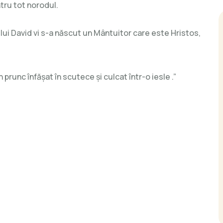
tru tot norodul.
 lui David vi s-a născut un Mântuitor care este Hristos,
prunc înfășat în scutece și culcat într-o iesle .”