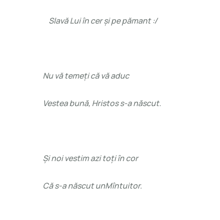
Slavă Lui în cer și pe pămant :/
Nu vă temeți că vă aduc
Vestea bună, Hristos s-a născut.
Și noi vestim azi toți în cor
Că s-a născut unMîntuitor.