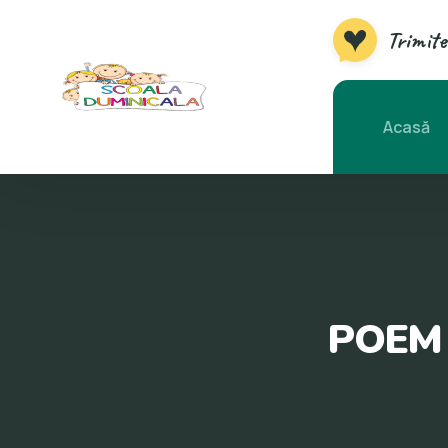
Trimite
Acasă
POEM 