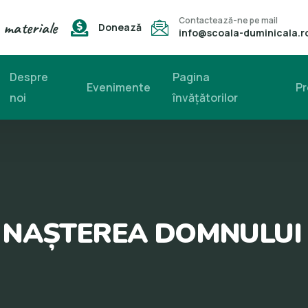
Contactează-ne pe mail
 materiale
Donează
info@scoala-duminicala.r
Despre
Pagina
Evenimente
Pr
noi
învăţătorilor
NAȘTEREA DOMNULUI 