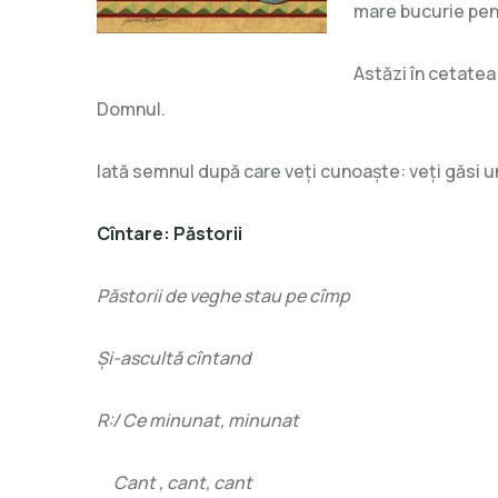
mare bucurie pen
Astăzi în cetatea
Domnul.
Iată semnul după care veți cunoaște: veți găsi un 
Cîntare: Păstorii
Păstorii de veghe stau pe cîmp
Și-ascultă cîntand
R:/ Ce minunat, minunat
Cant , cant, cant