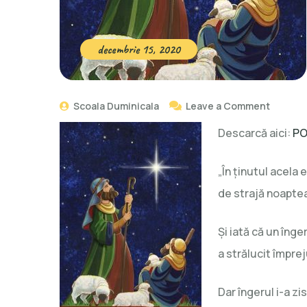
decembrie 15, 2020
Scoala Duminicala
Leave a Comment
Descarcă aici:
PO
„În ținutul acela 
de strajă noaptea
Și iată că un înge
a strălucit împreju
Dar îngerul i-a zi