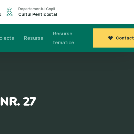
Departamentul Copii
o
Cultul Penticostal
Resurse
oiecte
Resurse
Contact
tematice
NR. 27