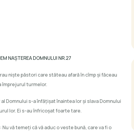
EM NAȘTEREA DOMNULUI NR.27
erau niște păstori care stăteau afară în cîmp și făceau
 împrejurul turmelor.
r al Domnului s-a înfățișat înaintea lor și slava Domnului
rul lor. Ei s-au înfricoșat foarte tare.
s: Nu vă temeți că vă aduc o veste bună, care va fi o