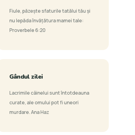
Fiule, păzeşte sfaturile tatălui tău şi
nu lepăda învăţătura mamei tale:
Proverbele 6:20
Gândul zilei
Lacrimile câinelui sunt întotdeauna
curate, ale omului pot fi uneori
murdare.
Ana Haz