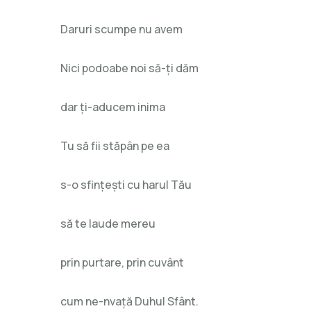
Daruri scumpe nu avem
Nici podoabe noi să-ți dăm
dar ți-aducem inima
Tu să fii stăpân pe ea
s-o sfințești cu harul Tău
să te laude mereu
prin purtare, prin cuvânt
cum ne-nvață Duhul Sfânt.