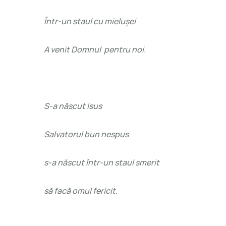
Într-un staul cu mielușei
A venit Domnul pentru noi.
S-a născut Isus
Salvatorul bun nespus
s-a născut într-un staul smerit
să facă omul fericit.