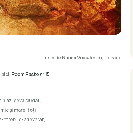
trimis de Naomi Voiculescu, Canada
 aici:
Poem Paste nr 15
ă azi ceva ciudat,
mic şi mare, toţi!
ă-ntreb…e-adevărat,