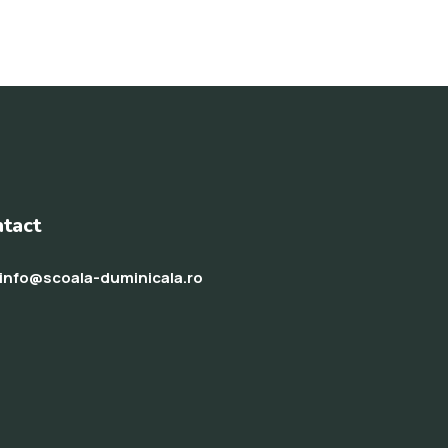
tact
info@scoala-duminicala.ro