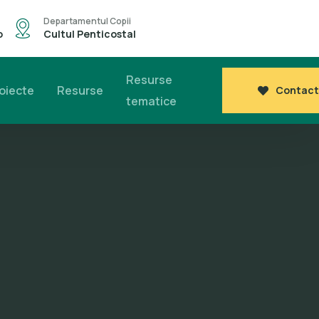
Departamentul Copii
o
Cultul Penticostal
Resurse
oiecte
Resurse
Contact
tematice