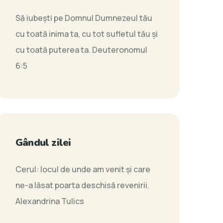
Să iubeşti pe Domnul Dumnezeul tău
cu toată inima ta, cu tot sufletul tău şi
cu toată puterea ta.
Deuteronomul
6:5
Gândul zilei
Cerul: locul de unde am venit și care
ne-a lăsat poarta deschisă revenirii.
Alexandrina Tulics