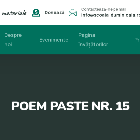
Contactează-ne pe mail
 materiale
Donează
info@scoala-duminicala.r
Despre
Pagina
Evenimente
Pr
noi
învăţătorilor
POEM PASTE NR. 15