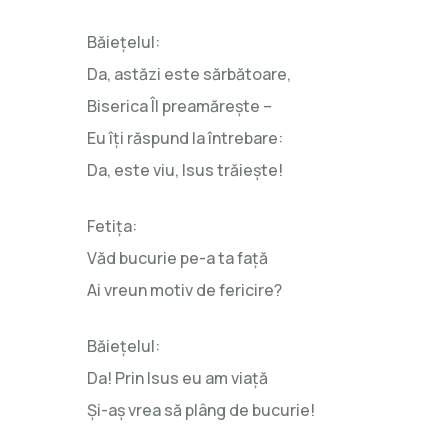
Băieţelul:
Da, astăzi este sărbătoare,
Biserica Îl preamăreşte –
Eu îţi răspund la întrebare:
Da, este viu, Isus trăieşte!
Fetiţa:
Văd bucurie pe-a ta faţă
Ai vreun motiv de fericire?
Băieţelul:
Da! Prin Isus eu am viaţă
Şi-aş vrea să plâng de bucurie!