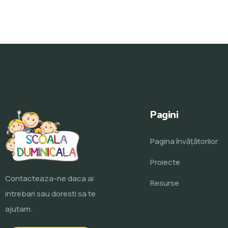
Pagini
Pagina învăţătorilor
Proiecte
Contacteaza-ne daca ai
Resurse
intrebari sau doresti sa te
ajutam.