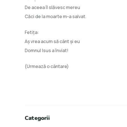
De aceea îl slăvesc mereu
Căci de la moarte m-a salvat.
Fetiţa:
Aş vrea acum să cânt şi eu
Domnul Isus a înviat!
(Urmează o cântare)
Categorii