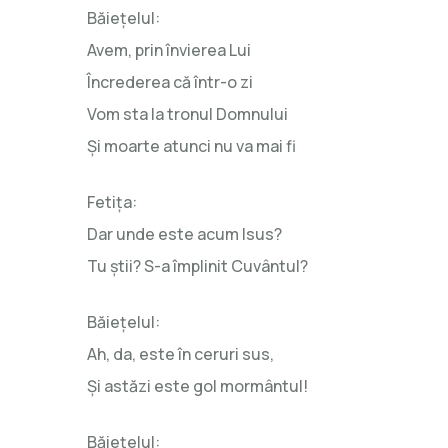
Băieţelul:
Avem, prin învierea Lui
Încrederea că într-o zi
Vom sta la tronul Domnului
Şi moarte atunci nu va mai fi
Fetiţa:
Dar unde este acum Isus?
Tu ştii? S-a împlinit Cuvântul?
Băieţelul:
Ah, da, este în ceruri sus,
Şi astăzi este gol mormântul!
Băieţelul: