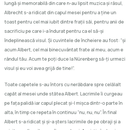
lungă şi memorabilă din care n-au lipsit muzica şi râsul,
Albrecht s-a ridicat din capul mesei pentru a ţine un
toast pentru cel mai iubit dintre fraţii săi, pentru anii de
sacrificiu pe care i-a îndurat pentru ca el să-şi
îndeplinească visul. Şi cuvintele de încheiere au fost: ”şi
acum Albert, cel mai binecuvântat frate al meu, acum e
rândul tău. Acum te poţi duce la Nürenberg să-ţi urmezi
visul şi eu voi avea grijă de tine!”.
Toate capetele s-au întors cu nerăbdare spre celălalt
capăt al mesei unde stătea Albert. Lacrimile îi curgeau
pe faţa palidă iar capul plecat şi-l mişca dintr-o parte în
alta, în timp ce repeta în continuu ”nu, nu, nu”. În final
Albert s-a ridicat şi şi-a şters lacrimile de pe obraji şi a