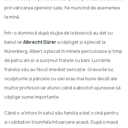
prin vânzarea operelor sale, fie muncind de asemenea
la mină.
Într-o duminică după slujba de la biserică au dat cu
banul iar
Albrecht Dürer
a câştigat şi a plecat la
Nürenberg. Albert a plecat în minele periculoase şi timp
de patru ani şi-a susţinut fratele cu bani. Lucrările
fratelui său au făcut imediat senzaţie. Gravurile lui,
sculpturile şi pânzele cu ulei erau mai bune decât ale
multor profesori iar atunci când a absolvit ajunsese să
câştige sume importante.
Când s-a întors în satul său familia a dat o cină pentru
a-i sărbatori triumfala întoarcere acasă. După o masă