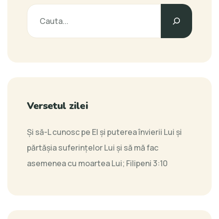
Versetul zilei
Şi să-L cunosc pe El şi puterea învierii Lui şi
părtăşia suferinţelor Lui şi să mă fac
asemenea cu moartea Lui;
Filipeni 3:10