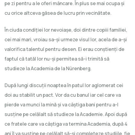
pe zi pentru a le oferi mâncare. În plus se mai ocupa şi
cu orice altceva găsea de lucru prin vecinătate.
În ciuda condiţiei lor nevoiaşe, doi dintre copiii familiei,
cei mai mari, vroiau sa-şi urmeze visul lor, acela de a-şi
valorifica talentul pentru desen. Ei erau conştienţi de
faptul că tatăl lor nu-şi permitea să-i trimită să
studieze la Academia de la Nürenberg.
După lungi discuţii noaptea în patul lor aglomerat cei
doi au stabilit un pact. Vor da cu banul iar cel care va
pierde va munci la mină şi va câştiga bani pentru a-l
susţine pe celălalt să studieze la Academie. Apoi după
ce fratele care va câştiga va termina Academia, după 4
ani îl va susţine pe celălalt să-şi completeze studiile, fie