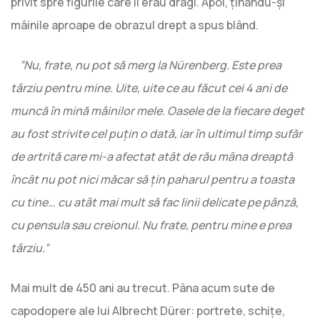
privit spre figurile care îi erau dragi. Apoi, ţinându-şi
mâinile aproape de obrazul drept a spus blând.
”Nu, frate, nu pot să merg la Nürenberg. Este prea
târziu pentru mine. Uite, uite ce au făcut cei 4 ani de
muncă în mină mâinilor mele. Oasele de la fiecare deget
au fost strivite cel puţin o dată, iar în ultimul timp sufăr
de artrită care mi-a afectat atât de rău mâna dreaptă
încât nu pot nici măcar să ţin paharul pentru a toasta
cu tine… cu atât mai mult să fac linii delicate pe pânză,
cu pensula sau creionul. Nu frate, pentru mine e prea
târziu.”
Mai mult de 450 ani au trecut. Pâna acum sute de
capodopere ale lui Albrecht Dürer: portrete, schiţe,