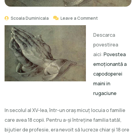
Scoala Duminicala
Leave a Comment
Descarca
povestirea
aici:
Povestea
emoționantă a
capodoperei
maini in
rugaciune
In secolul al XV-lea, într-un oraş micuţ locuia o familie
care avea 18 copii. Pentru a-şi întreţine familia tatăl,
bijutier de profesie, era nevoit să lucreze chiar şi 18 ore