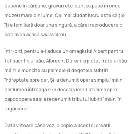
desene în cărbune, gravuri etc. sunt expuse în orice
muzeu mare din lume. Cel mai ciudat lucru este că ţie
îţi e familiară doar una singură, a cărei reproducere o
poţi avea acasă sau la birou.
Într-o zi, pentru a-i aduce un omagiu lui Albert pentru
tot sacrificiul său, Albrecht Dürer i-a pictat fratelui său
mâinile muncite cu palmele şi degetele subţiri
îndreptate spre cer. Şi-a denumit opera simplu ”mâini”,
dar lumea întreagă şi-a deschis imediat inima spre
capodopera sa şi a redenumit tributul iubirii ”mâini în
rugăciune”.
Data viitoare când vezi o copie a acestei creaţii