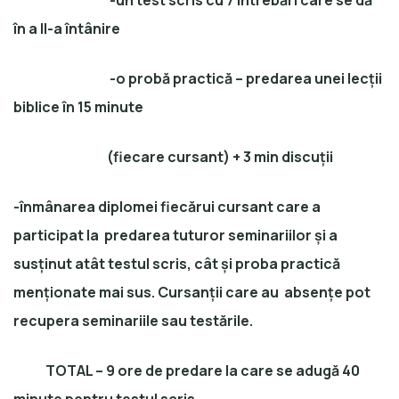
-un test scris cu 7 întrebări care se dă
în a II-a întânire
-o probă practică – predarea unei lecții
biblice în 15 minute
(fiecare cursant) + 3 min discuții
-înmânarea diplomei fiecărui cursant care a
participat la predarea tuturor seminariilor și a
susținut atât testul scris, cât și proba practică
menționate mai sus. Cursanții care au absențe pot
recupera seminariile sau testările.
TOTAL – 9 ore de predare la care se adugă 40