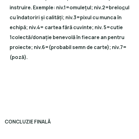
instruire. Exemple: niv.1=omulețul; niv.2=brelo
c
ul
cu îndatoriri și calități; niv.3=pixul cu munca în
echipă; niv.4= cartea fără cuvinte; niv. 5=cutie
1colectă/donație benevolă în fiecare an pentru
proiecte; niv.6=(probabil semn de carte); niv.7=
(poză).
CONCLUZIE FINALĂ