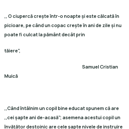
,, O ciupercă crește într-o noapte și este călcată în
picioare, pe când un copac crește în ani de zile și nu
poate fi culcat la pământ decât prin
tăiere”,
Samuel Cristian
Muică
,,Când întâlnim un copil bine educat spunem că are
,,cei șapte ani de-acasă”; asemena acestui copil un
învățător destoinic are cele șapte nivele de instruire