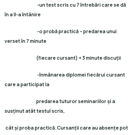
-un test scris cu 7 întrebări care se dă
în a II-a întânire
-o probă practică – predarea unui
verset în 7 minute
(fiecare cursant) + 3 minute discuții
-înmânarea diplomei fiecărui cursant
care a participat la
predarea tuturor seminariilor și a
susținut atât testul scris,
cât și proba practică. Cursanții care au absențe pot