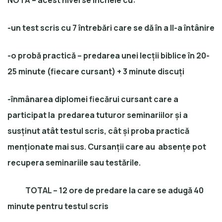
NOTĂ
– acest nivel se încheie cu:
-un test scris cu 7 întrebări care se dă în a II-a întânire
-o probă practică – predarea unei lecții biblice în 20-
25 minute (fiecare cursant) + 3 minute discuți
-înmânarea diplomei fiecărui cursant care a
participat la predarea tuturor seminariilor și a
susținut atât testul scris, cât și proba practică
menționate mai sus. Cursanții care au absențe pot
recupera seminariile sau testările.
TOTAL – 12 ore de predare la care se adugă 40
minute pentru testul scris