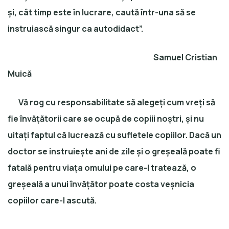
și, cât timp este în lucrare, caută într-una să se
instruiască singur ca autodidact”.
Samuel Cristian
Muică
Vă rog cu responsabilitate să alegeți cum vreți să
fie învățătorii care se ocupă de copiii noștri, și nu
uitați faptul că lucrează cu sufletele copiilor. Dacă un
doctor se instruiește ani de zile și o greșeală poate fi
fatală pentru viața omului pe care-l tratează, o
greșeală a unui învățător poate costa veșnicia
copiilor care-l ascută.