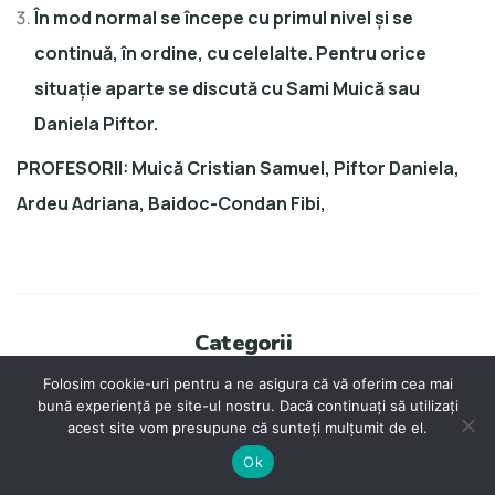
În mod normal se începe cu primul nivel și se
continuă, în ordine, cu celelalte. Pentru orice
situație aparte se discută cu Sami Muică sau
Daniela Piftor.
PROFESORII: Muică Cristian Samuel, Piftor Daniela,
Ardeu Adriana, Baidoc-Condan Fibi,
Categorii
Folosim cookie-uri pentru a ne asigura că vă oferim cea mai
12 thoughts on “
Programul de
bună experiență pe site-ul nostru. Dacă continuați să utilizați
acest site vom presupune că sunteți mulțumit de el.
instruire al învățătorilor de
Ok