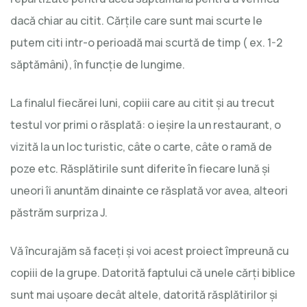
dacă chiar au citit. Cărţile care sunt mai scurte le
putem citi intr-o perioadă mai scurtă de timp ( ex. 1-2
săptămâni), în funcţie de lungime.
La finalul fiecărei luni, copiii care au citit şi au trecut
testul vor primi o răsplată: o ieşire la un restaurant, o
vizită la un loc turistic, câte o carte, câte o ramă de
poze etc. Răsplătirile sunt diferite în fiecare lună şi
uneori îi anuntăm dinainte ce răsplată vor avea, alteori
păstrăm surpriza J.
Vă încurajăm să faceţi şi voi acest proiect împreună cu
copiii de la grupe. Datorită faptului că unele cărţi biblice
sunt mai uşoare decât altele, datorită răsplătirilor şi