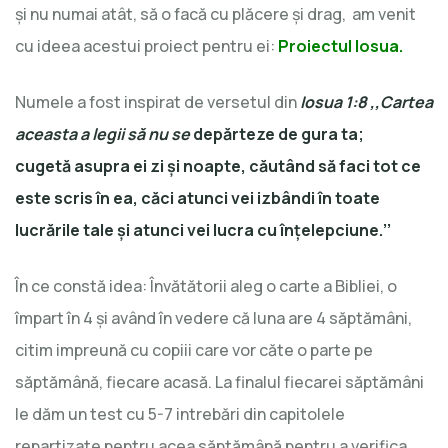
şi nu numai atât, să o facă cu plăcere şi drag, am venit
cu ideea acestui proiect pentru ei:
Proiectul Iosua.
Numele a fost inspirat de versetul din
Iosua 1:8 ,,Cartea
aceasta a legii să nu se
depărteze de gura ta;
cugetă asupra ei zi şi noapte, căutând să faci tot ce
este scris în ea, căci atunci vei izbândi în toate
lucrările tale şi atunci vei lucra cu înţelepciune.’’
În ce constă idea: Învătătorii aleg o carte a Bibliei, o
împart în 4 şi având în vedere că luna are 4 săptămâni,
citim impreună cu copiii care vor căte o parte pe
săptămână, fiecare acasă. La finalul fiecarei săptămâni
le dăm un test cu 5-7 intrebări din capitolele
repartizate pentru acea săptămână pentru a verifica