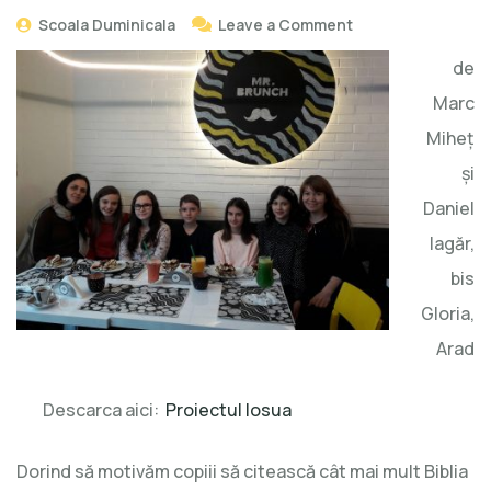
Scoala Duminicala
Leave a Comment
de
Marc
Miheţ
şi
Daniel
Iagăr,
bis
Gloria,
Arad
Descarca aici:
Proiectul Iosua
Dorind să motivăm copiii să citească cât mai mult Biblia