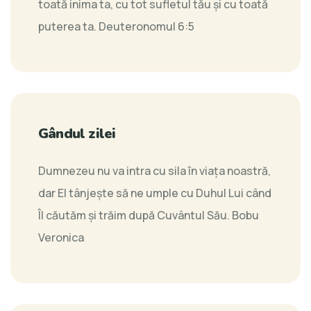
toată inima ta, cu tot sufletul tău şi cu toată
puterea ta.
Deuteronomul 6:5
Gândul zilei
Dumnezeu nu va intra cu sila în viața noastră,
dar El tânjeşte să ne umple cu Duhul Lui când
Îl căutăm şi trăim după Cuvântul Său.
Bobu
Veronica