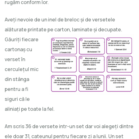
rugăm conform lor.
Aveţi nevoie de un inel de breloc şi de versetele
alăturate printate pe carton,
laminate şi decupate.
Găuriţi fiecare
cartonaş cu
verset în
cerculeţul mic
din stânga
pentru a fi
siguri că le
aliniaţi pe toate la fel.
Am scris 36 de versete intr-un set dar voi alegeţi dintre
ele doar 31, cateunul pentru fiecare zi a lunii. Un set