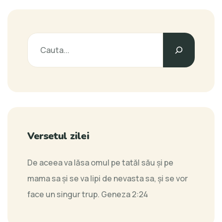
Versetul zilei
De aceea va lăsa omul pe tatăl său şi pe
mama sa şi se va lipi de nevasta sa, şi se vor
face un singur trup.
Geneza 2:24