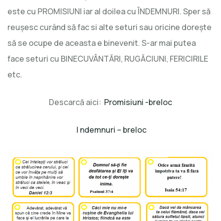
este cu PROMISIUNI iar al doilea cu ÎNDEMNURI. Sper să
reuşesc curând să fac si alte seturi sau oricine doreşte
să se ocupe de aceasta e binevenit. S-ar mai putea
face seturi cu BINECUVÂNTĂRI, RUGĂCIUNI, FERICIRILE
etc.
Descarcă aici:
Promisiuni -breloc
I ndemnuri – breloc