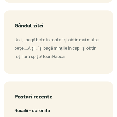
Gândul zilei
Unii, ,,bagă bețe în roate'' și obțin mai multe
bețe....Alții ,,își bagă mințile în cap'' și obțin
roți fără spițe!
Ioan Hapca
Postari recente
Rusalii – coronita