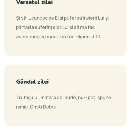
Versetul zilei
Şi să-L cunosc pe El şi puterea învierii Lui şi
părtăşia suferinţelor Lui şi să mă fac
asemenea cu moartea Lui;
Filipeni 3:10
Gândul zilei
Trufaşului, înafarã de laude, nu-i poţi spune
nimic.
Cristi Dobrei