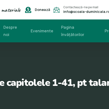
Contactează-ne pe mail
 materiale
Donează
info@scoala-duminicala.r
Despre
Pagina
Evenimente
Pr
noi
învăţătorilor
e capitolele 1-41, pt tal