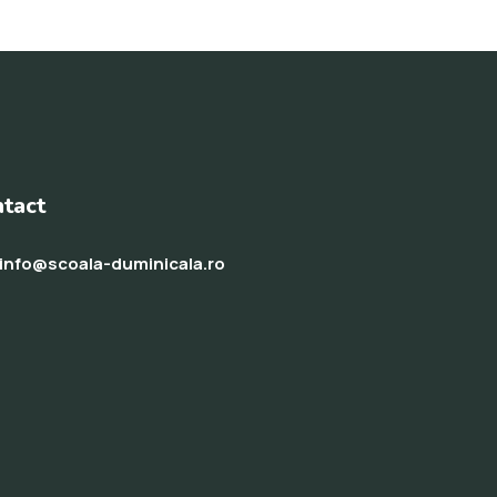
tact
info@scoala-duminicala.ro