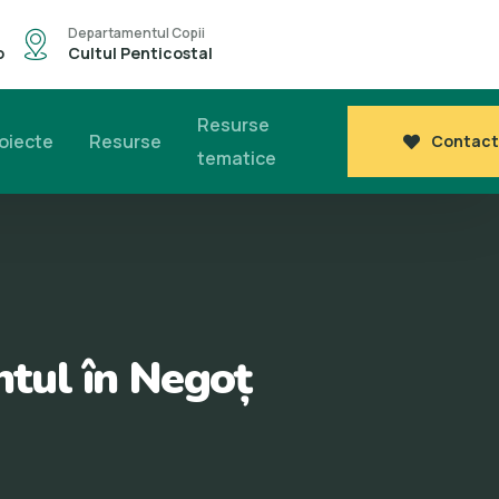
Departamentul Copii
o
Cultul Penticostal
Resurse
oiecte
Resurse
Contact
tematice
antul în Negoț