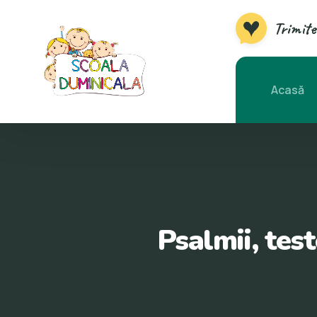
Trimite
Acasă
Psalmii, test