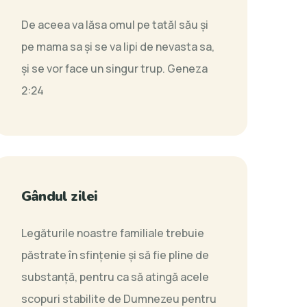
De aceea va lăsa omul pe tatăl său şi
pe mama sa şi se va lipi de nevasta sa,
şi se vor face un singur trup.
Geneza
2:24
Gândul zilei
Legăturile noastre familiale trebuie
păstrate în sfințenie şi să fie pline de
substanță, pentru ca să atingă acele
scopuri stabilite de Dumnezeu pentru