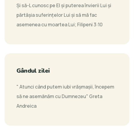
Şi să-L cunosc pe El şi puterea învierii Lui şi
părtăşia suferinţelor Lui şi să mă fac
asemenea cu moartea Lui;
Filipeni 3:10
Gândul zilei
" Atunci când putem iubi vrăşmaşii, începem
să ne asemănăm cu Dumnezeu"
Greta
Andreica