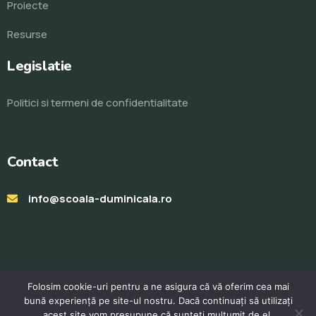
Proiecte
Resurse
Legislatie
Politici si termeni de confidentialitate
Contact
info@scoala-duminicala.ro
Folosim cookie-uri pentru a ne asigura că vă oferim cea mai
bună experiență pe site-ul nostru. Dacă continuați să utilizați
acest site vom presupune că sunteți mulțumit de el.