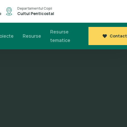
Departamentul Copii
o
Cultul Penticostal
Resurse
oiecte
Resurse
Contact
tematice