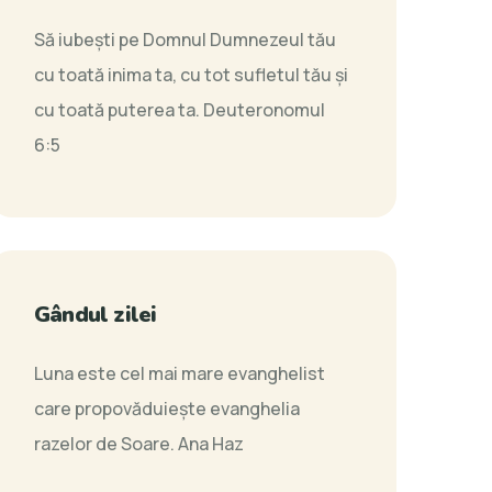
Să iubeşti pe Domnul Dumnezeul tău
cu toată inima ta, cu tot sufletul tău şi
cu toată puterea ta.
Deuteronomul
6:5
Gândul zilei
Luna este cel mai mare evanghelist
care propovăduieşte evanghelia
razelor de Soare.
Ana Haz