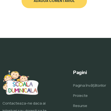
ADAUGA COMENTARIUL
Pagini
Pagina învăţătorilor
Proiecte
Contacteaza-ne daca ai
Resurse
intrebari sau doresti sa te