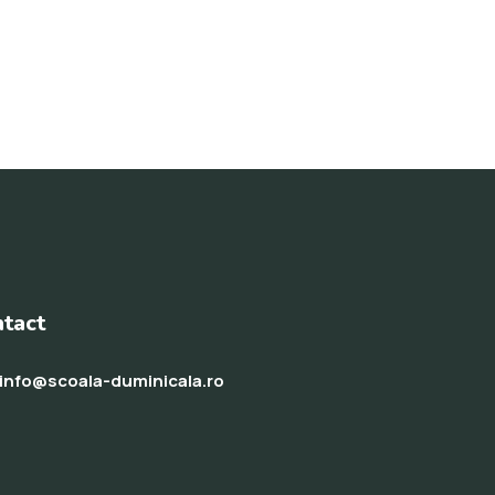
tact
info@scoala-duminicala.ro