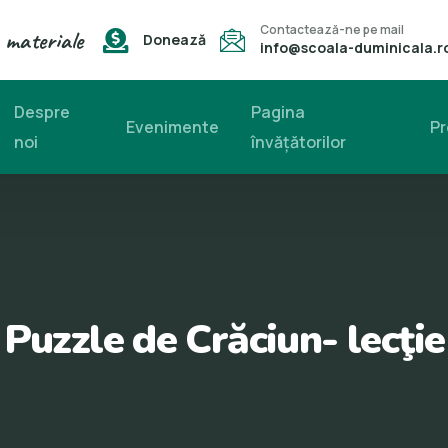
Contactează-ne pe mail
 materiale
Donează
info@scoala-duminicala.r
Despre
Pagina
Evenimente
Pr
noi
învăţătorilor
Puzzle de Crăciun- lecţie