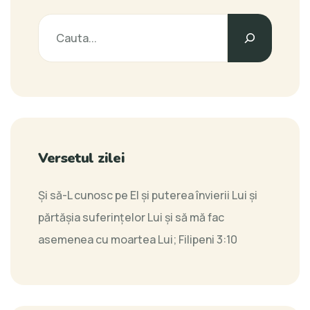
Versetul zilei
Şi să-L cunosc pe El şi puterea învierii Lui şi
părtăşia suferinţelor Lui şi să mă fac
asemenea cu moartea Lui;
Filipeni 3:10