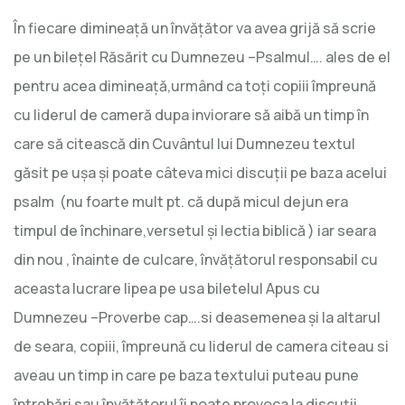
În fiecare dimineaţă un învăţător va avea grijă să scrie
pe un bileţel Răsărit cu Dumnezeu –Psalmul…. ales de el
pentru acea dimineaţă,urmând ca toţi copiii împreună
cu liderul de cameră dupa inviorare să aibă un timp în
care să citească din Cuvântul lui Dumnezeu textul
găsit pe uşa şi poate câteva mici discuţii pe baza acelui
psalm (nu foarte mult pt. că după micul dejun era
timpul de închinare,versetul şi lectia biblică ) iar seara
din nou , înainte de culcare, învăţătorul responsabil cu
aceasta lucrare lipea pe usa biletelul Apus cu
Dumnezeu –Proverbe cap….si deasemenea şi la altarul
de seara, copiii, împreună cu liderul de camera citeau si
aveau un timp in care pe baza textului puteau pune
întrebări sau învăţătorul îi poate provoca la discuţii …