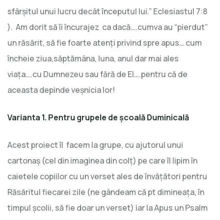
sfârşitul unui lucru decât începutul lui.” Eclesiastul 7:8
). Am dorit să îi încurajez ca dacă….cumva au “pierdut”
un răsărit, să fie foarte atenţi privind spre apus… cum
încheie ziua,săptămâna, luna, anul dar mai ales
viaţa….cu Dumnezeu sau fără de El….pentru că de
aceasta depinde veşnicia lor!
Varianta 1. Pentru grupele de şcoală Duminicală
Acest proiect îl facem la grupe, cu ajutorul unui
cartonaş (cel din imaginea din colţ) pe care îl lipim în
caietele copiilor cu un verset ales de învăţători pentru
Răsăritul fiecarei zile (ne gândeam că pt dimineaţa, în
timpul şcolii, să fie doar un verset) iar la Apus un Psalm