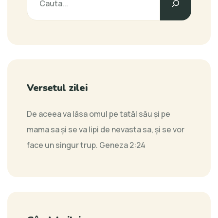
Versetul zilei
De aceea va lăsa omul pe tatăl său şi pe
mama sa şi se va lipi de nevasta sa, şi se vor
face un singur trup.
Geneza 2:24