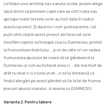
La finalul unui anotimp sau a anului şcolar putem alege
dacă dorim să premiem copiii care au citit toate sau
aproape toate textele ce le-au fost date în cadrul
acestui proiect. Şi dacă nu-i vom putea premia…cel
puţin ştim că prin acest proiect am încercat sa le
insuflăm copiilor sa înceapă ziua cu Dumnezeu, privind
la frumuseţea răsăritului … şi ori de câte ori vor vedea
frumuseţea apusului de soare să se gândească la
Dumnezeu şi cum au încheiat acea zi ….dar mai mult de
atât nu doar o zi,o luna,un an …ci să îşi dorească ca
finalul alergării pe acest pământ să fie la fel de frumos
precum apusul soarelui…si anume cu DUMNEZEU.
Varianta 2. Pentru tabere