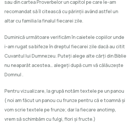
sau din cartea Proverbelor un capitol pe care le-am
recomandat să îl citească cu părinţii având astfel un
altar cu familia la finalul fiecarei zile.
Duminică următoare verificăm în caietele copiilor unde
i-am rugat sa bifeze în dreptul fiecarei zile dacă au citit
Cuvantul lui Dumnezeu. Puteţi alege alte cărţi din Biblie
nu neaparăt acestea… alegeţi după cum vă călăuzeşte
Domnul .
Pentru vizualizare, la grupă notăm textele pe un panou
( noi am făcut un panou cu frunze pentru că e toamnă şi
vom scrie textele pe frunze; dar la fiecare anotimp,
vrem să schimbăm cu fulgi, flori şi fructe.)