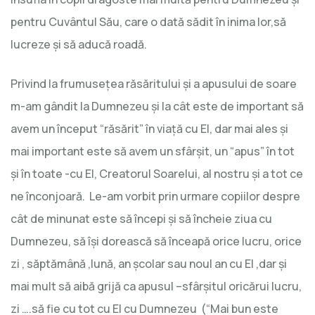
pentru Cuvântul Său, care o dată sădit în inima lor,să
lucreze şi să aducă roadă.
Privind la frumuseţea răsăritului şi a apusului de soare
m-am gândit la Dumnezeu şi la cât este de important să
avem un început “răsărit” în viaţă cu El, dar mai ales şi
mai important este să avem un sfârşit, un “apus” în tot
şi în toate -cu El, Creatorul Soarelui, al nostru şi a tot ce
ne înconjoară. Le-am vorbit prin urmare copiilor despre
cât de minunat este să începi şi să încheie ziua cu
Dumnezeu, să îşi dorească să înceapă orice lucru, orice
zi , săptămână ,lună, an şcolar sau noul an cu El ,dar şi
mai mult să aibă grijă ca apusul –sfârşitul oricărui lucru,
zi ….să fie cu tot cu El cu Dumnezeu (“Mai bun este