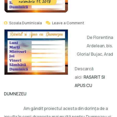
noiembrie 11, 2018
Scoala Duminicala
Leave a Comment
De Florentina
Ardelean, bis.
Gloria/ Bujac, Arad
Descarcă
aici:
RASARIT SI
APUS CU
DUMNEZEU
Am gândit proiectul acesta din dorinţa de a
insufla în copii dragoste mai multă pentru Dumnezeu şi