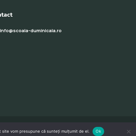
tact
info@scoala-duminicala.ro
st site vom presupune că sunteți mulțumit de el.
Ok