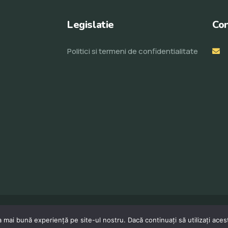
Legislatie
Con
Politici si termeni de confidentialitate
© Toate drepturile rezervate 2023. Realizat de
ProWeb
 mai bună experiență pe site-ul nostru. Dacă continuați să utilizați ace