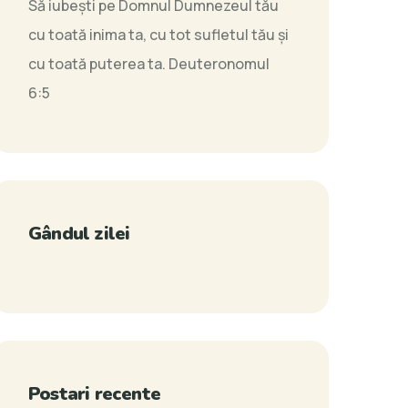
Să iubeşti pe Domnul Dumnezeul tău
cu toată inima ta, cu tot sufletul tău şi
cu toată puterea ta.
Deuteronomul
6:5
Gândul zilei
Postari recente