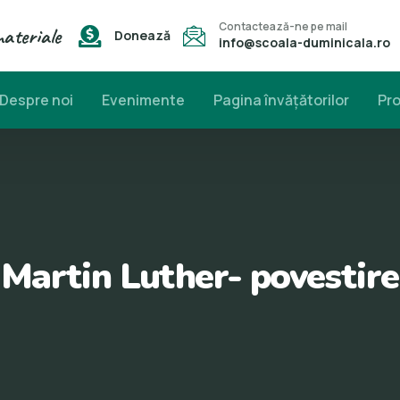
Contactează-ne pe mail
materiale
Donează
info@scoala-duminicala.ro
Despre noi
Evenimente
Pagina învăţătorilor
Pr
 Martin Luther- povestir