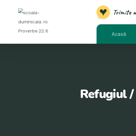
Trimite 
Acasă
Refugiul /