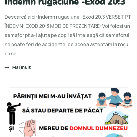
Îndemn rugăciune -Exod 20:3
Descarcă aici: Indemn rugaciune- Exod 20.3 VERSET PT
ÎNDEMN: EXOD 20:3 MOD DE PREZENTARE: Voi folosi un
semafor pt a-i ajuta pe copii să înțeleagă că semaforul
ne poate feri de accidente. de aceea așteptăm la roșu
ca să
Mai mult