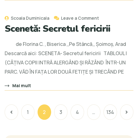
Scoala Duminicala
Leave a Comment
Scenetă: Secretul fericirii
de Florina C. , Biserica ,,Pe Stâncă,, Șoimoș, Arad
Descarcă aici: SCENETA- Secretul fericirii TABLOUL I
(CÂŢIVA COPII INTRĂ ALERGÂND ŞI RÂZÂND ÎNTR-UN
PARC. VĂD ÎN FAŢA LOR DOUĂ FETIŢE ŞI TRECÂND PE
Mai mult
1
2
3
4
…
134