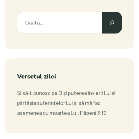
Versetul zilei
Şi să-L cunosc pe El şi puterea învierii Lui şi
părtăşia suferinţelor Lui şi să mă fac
asemenea cu moartea Lui;
Filipeni 3:10