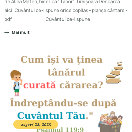
de Alina Mătea, biserica "Tabor" Timișoara Descarcă
aici: Cuvântul ce-l spune orice copilaș - planșe cântare -
pdf Cuvântul ce-l spune
Mai mult
august 22, 2023