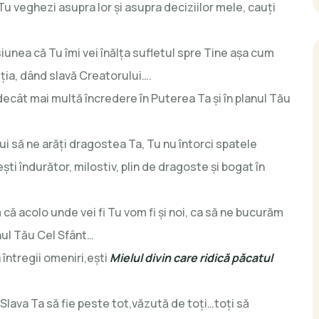
Tu veghezi asupra lor şi asupra deciziilor mele, cauţi
iunea că Tu îmi vei înălţa sufletul spre Tine aşa cum
eţia, dând slavă Creatorului….
decât mai multă încredere în Puterea Ta şi în planul Tău
 să ne arăţi dragostea Ta, Tu nu întorci spatele
şti îndurător, milostiv, plin de dragoste şi bogat în
 că acolo unde vei fi Tu vom fi şi noi, ca să ne bucurăm
nul Tău Cel Sfânt…
întregii omeniri,eşti
Mielul divin care ridică păcatul
Slava Ta să fie peste tot,văzută de toţi…toţi să