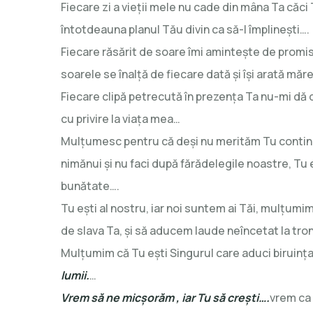
Fiecare zi a vieţii mele nu cade din mâna Ta căci 
întotdeauna planul Tău divin ca să-l împlineşti….
Fiecare răsărit de soare îmi aminteşte de promis
soarele se înalţă de fiecare dată şi îşi arată măr
Fiecare clipă petrecută în prezenţa Ta nu-mi dă 
cu privire la viaţa mea…
Mulţumesc pentru că deşi nu merităm Tu continui
nimănui şi nu faci după fărădelegile noastre, Tu e
bunătate….
Tu eşti al nostru, iar noi suntem ai Tăi, mulţumim
de slava Ta, şi să aducem laude neîncetat la tro
Mulţumim că Tu eşti Singurul care aduci biruinţa 
lumii.
…
Vrem să ne micşorăm , iar Tu să creşti….
vrem ca 