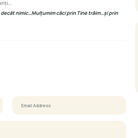
riţi….
 decât nimic…Mulţumim căci prin Tine trăim…şi prin