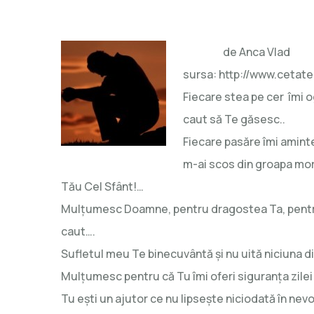
de Anc
sursa: http://www.cetat
Fiecare stea pe cer îmi 
caut să Te găsesc..
Fiecare pasăre îmi aminte
m-ai scos din groapa mor
Tău Cel Sfânt!…
Mulţumesc Doamne, pentru dragostea Ta, pentru
caut….
Sufletul meu Te binecuvântă şi nu uită niciuna di
Mulţumesc pentru că Tu îmi oferi siguranţa zilei
Tu eşti un ajutor ce nu lipseşte niciodată în nev