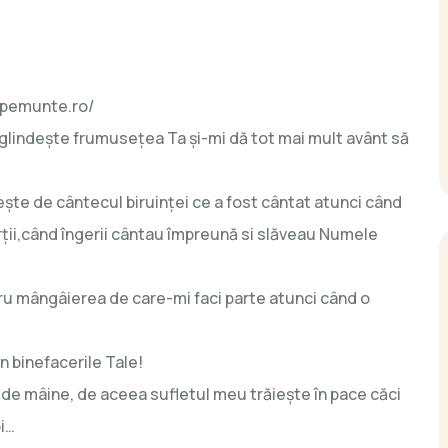
a Vlad
epemunte.ro/
oglindeşte frumuseţea Ta şi-mi dă tot mai mult avânt să
şte de cântecul biruinţei ce a fost cântat atunci când
ţii,când îngerii cântau împreună si slăveau Numele
 mângâierea de care-mi faci parte atunci când o
n binefacerile Tale!
 de mâine, de aceea sufletul meu trăieşte în pace căci
oi…