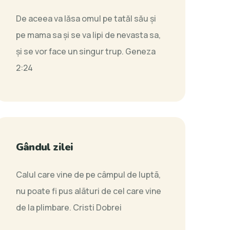
De aceea va lăsa omul pe tatăl său şi
pe mama sa şi se va lipi de nevasta sa,
şi se vor face un singur trup.
Geneza
2:24
Gândul zilei
Calul care vine de pe câmpul de luptã,
nu poate fi pus alãturi de cel care vine
de la plimbare.
Cristi Dobrei