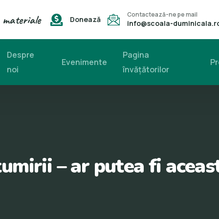
Contactează-ne pe mail
 materiale
Donează
info@scoala-duminicala.r
Despre
Pagina
Evenimente
Pr
noi
învăţătorilor
mirii – ar putea fi aceas