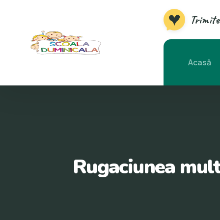
Trimite
Acasă
Rugaciunea multu