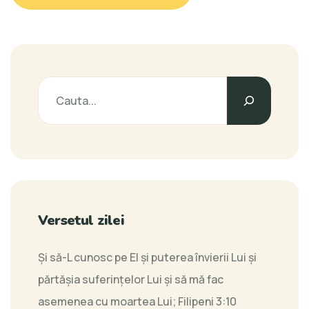
Versetul zilei
Şi să-L cunosc pe El şi puterea învierii Lui şi
părtăşia suferinţelor Lui şi să mă fac
asemenea cu moartea Lui;
Filipeni 3:10