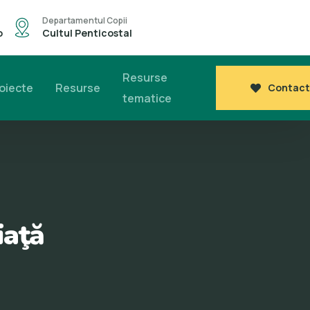
Departamentul Copii
o
Cultul Penticostal
Resurse
oiecte
Resurse
Contact
tematice
iaţă