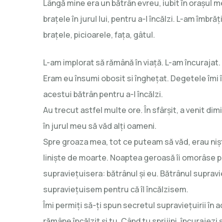
Lângă mine era un bătrân evreu, iubit în orașul 
brațele în jurul lui, pentru a-l încălzi. L-am îmbr
brațele, picioarele, faţa, gâtul.
L-am implorat să rămână în viață. L-am încurajat
Eram eu însumi obosit si înghețat. Degetele îmi 
acestui bătrân pentru a-l încălzi.
Au trecut astfel multe ore. În sfârşit, a venit d
în jurul meu să văd alți oameni.
Spre groaza mea, tot ce puteam să văd, erau niș
liniște de moarte. Noaptea geroasă îi omorâse pe
supravieţuisera: bătrânul și eu. Bătrânul supravie
supraviețuisem pentru că îl încălzisem.
Îmi permiți să-ți spun secretul supraviețuirii în 
rămâne încălzit și tu. Când tu sprijini, încurajezi și