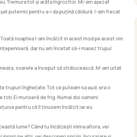
meu.Tremura tot și arăta îngrozitor. Mi-am așezat
ăţişat puternic pentru a-i da puțină căldură. I-am frecat
. Toată noaptea l-am încălzit in acest mod pe acest om.
înțepeniseră, dar nu am încetat să-i masez trupul
imineața, soarele a început să strălucească. M-am uitat
te trupuri înghețate.Tot ce puteam sa aud, era o
 toți.Ei muriseră de frig. Numai doi oameni
țuise pentru că îl ținusem încălzit iar eu
această lume? Când tu încălzești inima altora, vei
 inspiri pe alții, vei descoperi sprijin, încurajare și