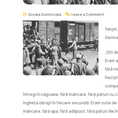
Scoala Duminicala
Leave a Comment
Yanjel,
Germa
„Știi d
Eram a
fără mi
Naziști
compar
întregi în vagoane, fără mâncare, fără paturi cu 
îngheța obrajii în fiecare secundă. Eram sute de 
mâncare, fără apa, fără adăpost, fără paturi.Ne î