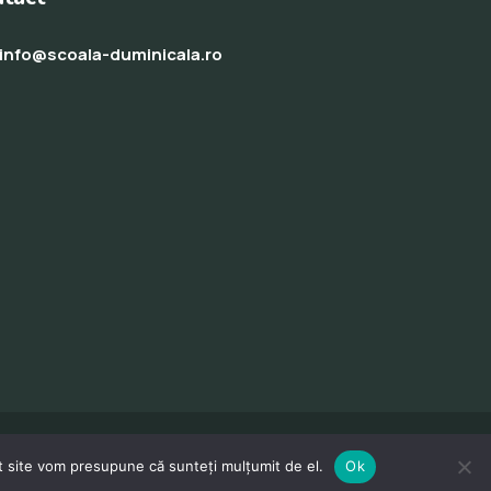
info@scoala-duminicala.ro
st site vom presupune că sunteți mulțumit de el.
Ok