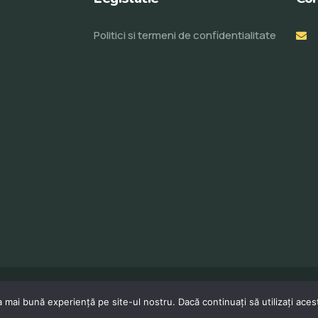
Politici si termeni de confidentialitate
© Toate drepturile rezervate 2023. Realizat de
ProWeb
 mai bună experiență pe site-ul nostru. Dacă continuați să utilizați ace