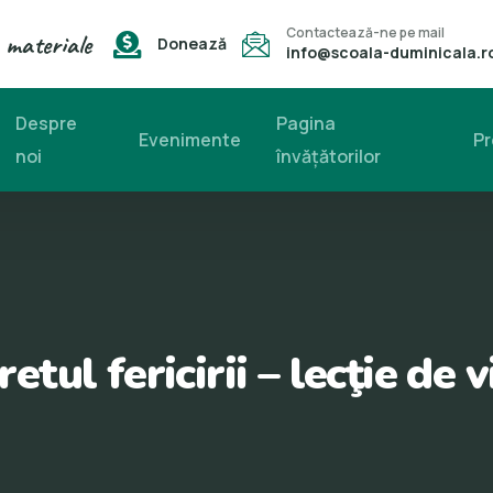
Contactează-ne pe mail
 materiale
Donează
info@scoala-duminicala.r
Despre
Pagina
Evenimente
Pr
noi
învăţătorilor
retul fericirii – lecţie de v