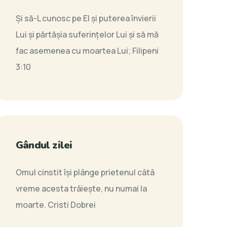
Şi să-L cunosc pe El şi puterea învierii
Lui şi părtăşia suferinţelor Lui şi să mă
fac asemenea cu moartea Lui;
Filipeni
3:10
Gândul zilei
Omul cinstit îşi plânge prietenul câtã
vreme acesta trãieşte, nu numai la
moarte.
Cristi Dobrei