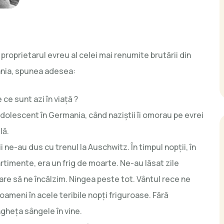
 proprietarul evreu al celei mai renumite brutării din
nia, spunea adesea:
e ce sunt azi în viață ?
dolescent în Germania, când naziștii îi omorau pe evrei
lă.
i ne-au dus cu trenul la Auschwitz. În timpul nopții, în
timente, era un frig de moarte. Ne-au lăsat zile
care să ne încălzim. Ningea peste tot. Vântul rece ne
oameni în acele teribile nopți friguroase. Fără
ngheţa sângele în vine.