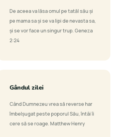
De aceea va lăsa omul pe tatăl său şi
pe mama sa şi se va lipi de nevasta sa,
şi se vor face un singur trup.
Geneza
2:24
Gândul zilei
Când Dumnezeu vrea să reverse har
îmbelşugat peste poporul Său, întâi îi
cere să se roage.
Matthew Henry