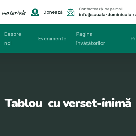
Contactează-ne pe mail
 materiale
Donează
info@scoala-duminicala.r
Despre
Pagina
Evenimente
Pr
noi
învăţătorilor
Tablou cu verset-inimă