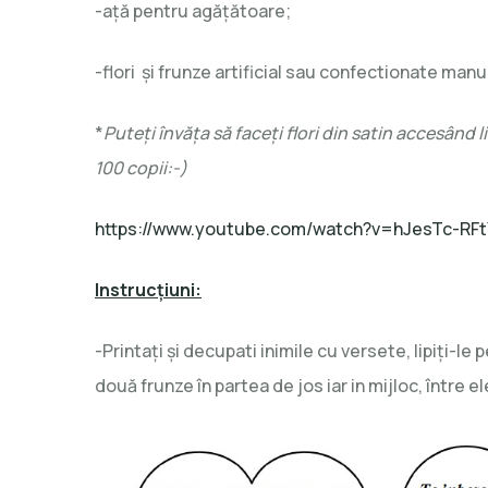
-aţă pentru agăţătoare;
-flori şi frunze artificial sau confectionate manu
*
Puteţi învăţa să faceţi flori din satin accesând l
100 copii:-)
https://www.youtube.com/watch?v=hJesTc-RFt
Instrucţiuni:
-Printaţi şi decupati inimile cu versete, lipiţi-le
două frunze în partea de jos iar in mijloc, între el