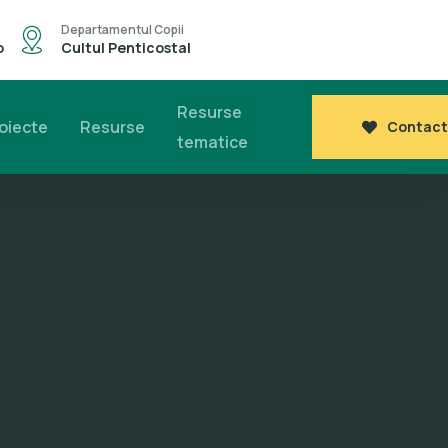
Departamentul Copii
o
Cultul Penticostal
Resurse
oiecte
Resurse
Contact
tematice