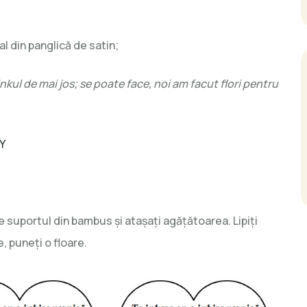
al din panglică de satin;
inkul de mai jos; se poate face, noi am facut flori pentru
Y
 pe suportul din bambus şi ataşaţi agăţătoarea. Lipiţi
e, puneţi o floare.