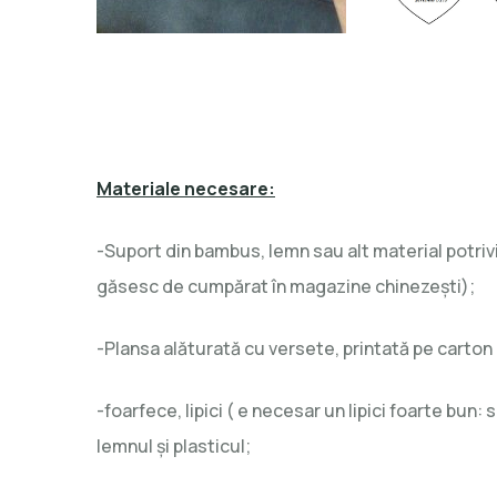
Materiale necesare:
-Suport din bambus, lemn sau alt material potrivi
găsesc de cumpărat în magazine chinezeşti);
-Plansa alăturată cu versete, printată pe carton
-foarfece, lipici ( e necesar un lipici foarte bun: si
lemnul şi plasticul;