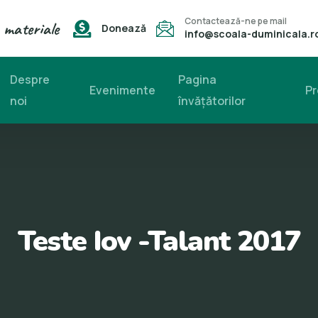
Contactează-ne pe mail
 materiale
Donează
info@scoala-duminicala.r
Despre
Pagina
Evenimente
Pr
noi
învăţătorilor
Teste Iov -Talant 2017