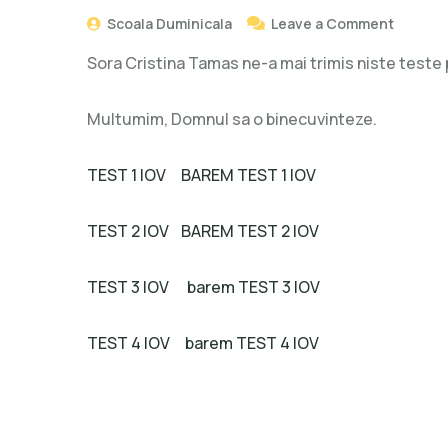
Scoala Duminicala
Leave a Comment
Sora Cristina Tamas ne-a mai trimis niste teste p
Multumim, Domnul sa o binecuvinteze.
TEST 1 IOV
BAREM TEST 1 IOV
TEST 2 IOV
BAREM TEST 2 IOV
TEST 3 IOV
barem TEST 3 IOV
TEST 4 IOV
barem TEST 4 IOV