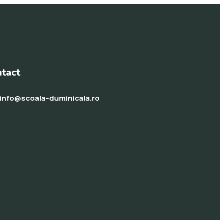
tact
info@scoala-duminicala.ro