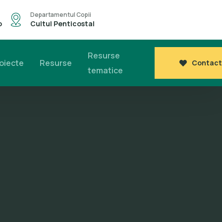
Departamentul Copii
o
Cultul Penticostal
Resurse
oiecte
Resurse
Contact
tematice