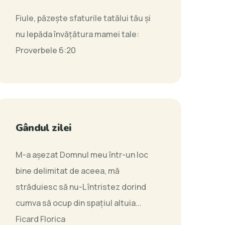
Fiule, păzeşte sfaturile tatălui tău şi
nu lepăda învăţătura mamei tale:
Proverbele 6:20
Gândul zilei
M-a aşezat Domnul meu într-un loc
bine delimitat de aceea, mă
străduiesc să nu-L întristez dorind
cumva să ocup din spaţiul altuia...
Ficard Florica