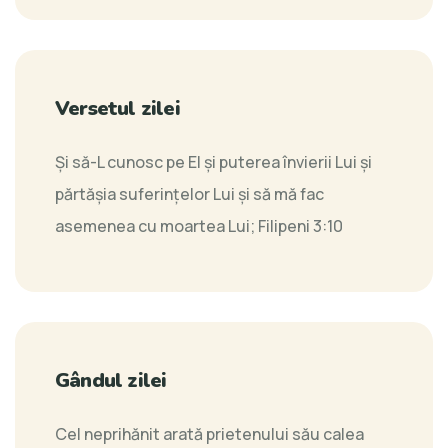
Versetul zilei
Şi să-L cunosc pe El şi puterea învierii Lui şi
părtăşia suferinţelor Lui şi să mă fac
asemenea cu moartea Lui;
Filipeni 3:10
Gândul zilei
Cel neprihănit arată prietenului său calea