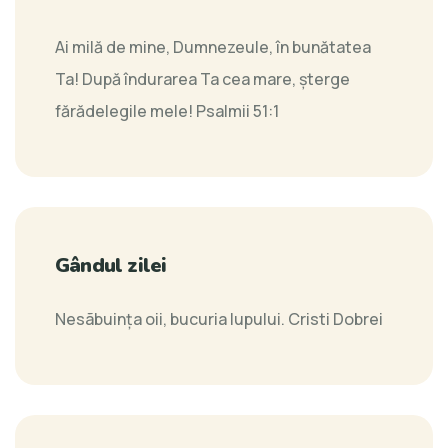
Ai milă de mine, Dumnezeule, în bunătatea
Ta! După îndurarea Ta cea mare, şterge
fărădelegile mele!
Psalmii 51:1
Gândul zilei
Nesãbuinţa oii, bucuria lupului.
Cristi Dobrei