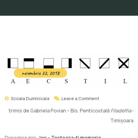
noiembrie 22, 2018
Scoala Duminicala
Leave a Comment
trimis de Gabriela Povian – Bis. Penticostală
Filadelfia-
Timișoara
Descarca aici:
Joc – Testeaza-ti memoria