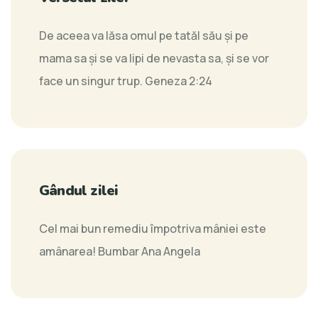
De aceea va lăsa omul pe tatăl său şi pe
mama sa şi se va lipi de nevasta sa, şi se vor
face un singur trup.
Geneza 2:24
Gândul zilei
Cel mai bun remediu împotriva mâniei este
amânarea!
Bumbar Ana Angela