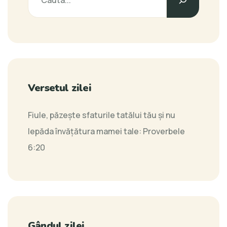
Versetul zilei
Fiule, păzeşte sfaturile tatălui tău şi nu
lepăda învăţătura mamei tale:
Proverbele
6:20
Gândul zilei