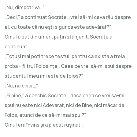
„Nu, dimpotrivă…”
„Deci,” a continuat Socrate, „vrei să-mi ceva rău despre
el, cu toate că nu eşti sigur ca este adevărat?”
Omul a dat din umeri, puţin stânjenit. Socrate a
continuat.
„Totuşi mai poti trece testul, pentru ca exista a treia
proba – filtrul Folosinţei. Ceea ce vrei să-mi spui despre
studentul meu îmi este de folos?”
„Nu, nu chiar…”
„Ei bine,” a conchis Socrate, „dacă ceea ce vrei să-mi
spui nu este nici Adevarat, nici de Bine, nici măcar de
Folos, atunci de ce să-mi mai spui?”
Omul era învins şi a plecat ruşinat….