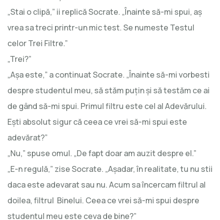
„Stai o clipă,” ii replică Socrate. „Înainte să-mi spui, aş
vrea sa treci printr-un mic test. Se numeste Testul
celor Trei Filtre.”
„Trei?”
„Aşa este,” a continuat Socrate. „Înainte să-mi vorbesti
despre studentul meu, să stăm puţin şi să testăm ce ai
de gând să-mi spui. Primul filtru este cel al Adevărului.
Eşti absolut sigur că ceea ce vrei să-mi spui este
adevărat?”
„Nu,” spuse omul. „De fapt doar am auzit despre el.”
„E-n regulă,” zise Socrate. „Aşadar, în realitate, tu nu stii
daca este adevarat sau nu. Acum sa încercam filtrul al
doilea, filtrul Binelui. Ceea ce vrei să-mi spui despre
studentul meu este ceva de bine?”