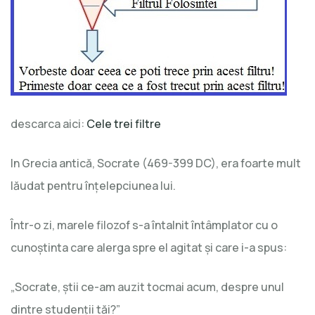
descarca aici:
Cele trei filtre
In Grecia antică, Socrate (469-399 DC), era foarte mult
lăudat pentru înţelepciunea lui.
Într-o zi, marele filozof s-a întalnit întâmplator cu o
cunoştinta care alerga spre el agitat şi care i-a spus:
„Socrate, ştii ce-am auzit tocmai acum, despre unul
dintre studenţii tăi?”