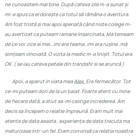
ne cunoastem mai bine. După cateva zile m-a sunat și
mi-a spus ca el dorește ca totul să rămâna o aventura.
Am fost tristă și mai apoi speriată când niste colege m-
au avertizat ca puteam ramane insarcinata. Ma temeam
de ce vor zice ai mei…imi era teama..imi era rușine..mă
simțeam vinovată.
O vizita la medic m-a linișit.
Totul era
OK. ( se iau cateva petale din trandafir si se aruncă ).
Apoi, a aparut in viata mea
Alex.
Era fermecător. Tot
ce-mi puteam dori de la un baiat. Foarte atent cu mine
de fiecare dată, a stiut sa-mi castige increderea. Am
decis sa începem o relatie împreună. Eram mult mai
atenta de data aeasta , experiența de data trecuta ma
maturizase intr-un fel. Eram convinsă ca relatia noastra