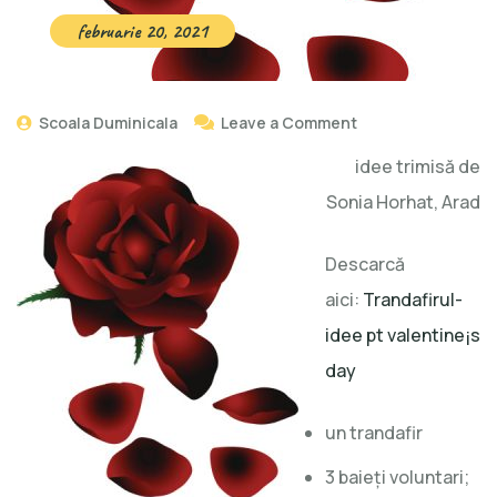
februarie 20, 2021
Scoala Duminicala
Leave a Comment
idee trimisă de
Sonia Horhat, Arad
Descarcă
aici:
Trandafirul-
idee pt valentine¡s
day
un trandafir
3 baieți voluntari;