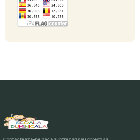
Contacteaza-ne daca ai intrebari sau doresti sa