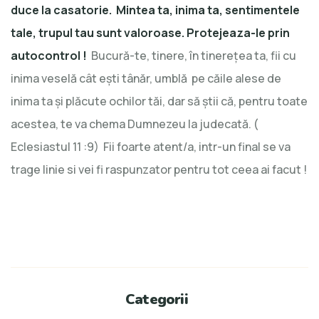
duce la casatorie. Mintea ta, inima ta, sentimentele
tale, trupul tau sunt valoroase. Protejeaza-le prin
autocontrol !
Bucură-te, tinere, în tinereţea ta, fii cu
inima veselă cât eşti tânăr, umblă pe căile alese de
inima ta şi plăcute ochilor tăi, dar să ştii că, pentru toate
acestea, te va chema Dumnezeu la judecată. (
Eclesiastul 11 :9) Fii foarte atent/a, intr-un final se va
trage linie si vei fi raspunzator pentru tot ceea ai facut !
Categorii