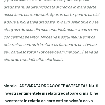
dragoste nu se uita niciodata si cred ca in mare parte
acest lucru este adevarat. Spun in parte, pentru ca nici
a doua si nici a treia dragoste n-o uiti. Amintirile nu se
sterg asa de usor din memorie. Îns
ă
, acum vreau sa ma
concentrez pe viitor. Mircea va fi soțul meu si simt ca
orice mi-ar cere as fi in stare sa fac pentru el , si vreau
sa-i daruiesc totul ! Tot ceea ce am mai bun…( se va da
ciotul de trandafir ultimului baiat).
Morala : ADEVARATA DROAGOSTE ASTEAPTA !. Nu-ti
investi sentimentele in relatii trecatoare ci mai bine
investeste in relatia de care esti convins/a ca va