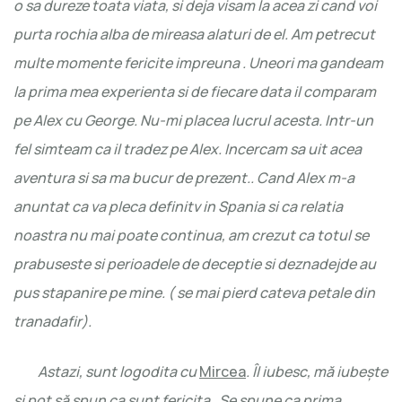
o sa dureze toata viata, si deja visam la acea zi cand voi
purta rochia alba de mireasa alaturi de el. Am petrecut
multe momente fericite impreuna . Uneori ma gandeam
la prima mea experienta si de fiecare data il comparam
pe Alex cu George. Nu-mi placea lucrul acesta. Intr-un
fel simteam ca il tradez pe Alex. Incercam sa uit acea
aventura si sa ma bucur de prezent.. Cand Alex m-a
anuntat ca va pleca definitv in Spania si ca relatia
noastra nu mai poate continua, am crezut ca totul se
prabuseste si perioadele de deceptie si deznadejde au
pus stapanire pe mine. ( se mai pierd cateva petale din
tranadafir).
Astazi, sunt logodita cu
Mircea
. Îl iubesc, mă iubește
și pot să spun ca sunt fericita. Se spune ca prima