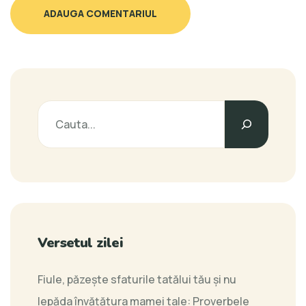
ADAUGA COMENTARIUL
Versetul zilei
Fiule, păzeşte sfaturile tatălui tău şi nu
lepăda învăţătura mamei tale:
Proverbele