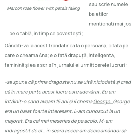
sau scrie numele
Maroon rose flower with petals falling
baietilor
mentionati mai jos
pe o tablă, in timp ce povestești;
Gânditi-va la acest trandafir ca la o persoană, o fata pe
care o cheama Ana; e o fată draguță, inteligentă,
feminină și ea a scris în jurnalul ei următoarele lucruri :
-se spune că prima dragoste nu se uită niciodată și cred
că în mare parte acest lucru este adevărat.
Eu am
întâlnit-o cand aveam 15 ani și iî chema
George.
George
era un baiat foarte interesant. L-am cunoscut la un
majorat. Era cel mai meserias de pe acolo. M-am
indragostit de el… în seara aceea am decis amândoi să