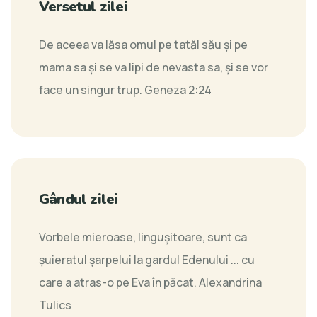
Versetul zilei
De aceea va lăsa omul pe tatăl său şi pe
mama sa şi se va lipi de nevasta sa, şi se vor
face un singur trup.
Geneza 2:24
Gândul zilei
Vorbele mieroase, lingușitoare, sunt ca
șuieratul șarpelui la gardul Edenului ... cu
care a atras-o pe Eva în păcat.
Alexandrina
Tulics