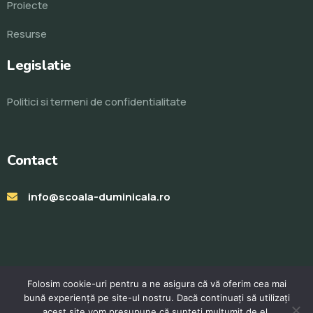
Proiecte
Resurse
Legislatie
Politici si termeni de confidentialitate
Contact
info@scoala-duminicala.ro
Folosim cookie-uri pentru a ne asigura că vă oferim cea mai
bună experiență pe site-ul nostru. Dacă continuați să utilizați
acest site vom presupune că sunteți mulțumit de el.