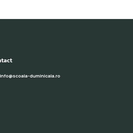
tact
info@scoala-duminicala.ro