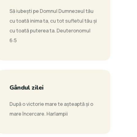
Să iubeşti pe Domnul Dumnezeul tău
cu toată inima ta, cu tot sufletul tău şi
cu toată puterea ta.
Deuteronomul
6:5
Gândul zilei
După o victorie mare te aşteaptă şi o
mare încercare.
Harlampii