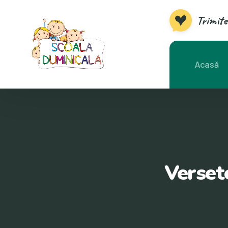
Trimite
Acasă
Verset