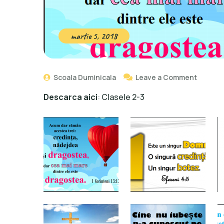
martie 5, 2018
Scoala Duminicala
Leave a Comment
Descarca aici
:
Clasele 2-3
trimis de M