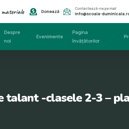
Contactează-ne pe mail
 materiale
Donează
info@scoala-duminicala.r
Despre
Pagina
Evenimente
Pr
noi
învăţătorilor
e talant -clasele 2-3 – pl