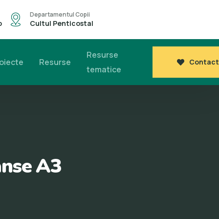
Departamentul Copii
o
Cultul Penticostal
Resurse
oiecte
Resurse
Contact
tematice
anse A3