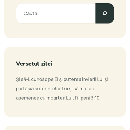
Versetul zilei
Şi să-L cunosc pe El şi puterea învierii Lui şi
părtăşia suferinţelor Lui şi să mă fac
asemenea cu moartea Lui;
Filipeni 3:10