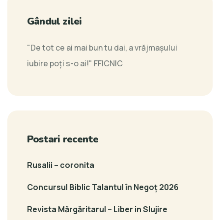
Gândul zilei
"De tot ce ai mai bun tu dai, a vrăjmaşului
iubire poţi s-o ai!"
FFICNIC
Postari recente
Rusalii – coronita
Concursul Biblic Talantul în Negoț 2026
Revista Mărgăritarul – Liber in Slujire