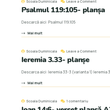
Scoala Duminicala
Leave a Comment
Psalmul 119:105- planșa
Descarcă aici: Psalmul 119.105
Mai mult
Scoala Duminicala
Leave a Comment
Ieremia 3.33- planșe
Descarca aici: Ieremia 33-3 (varianta 1) Ieremia 
Mai mult
Scoala Duminicala
1 comentariu
Ioan 14:6- verset planșă A