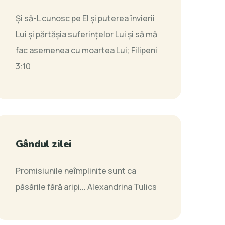
Şi să-L cunosc pe El şi puterea învierii
Lui şi părtăşia suferinţelor Lui şi să mă
fac asemenea cu moartea Lui;
Filipeni
3:10
Gândul zilei
Promisiunile neîmplinite sunt ca
păsările fără aripi...
Alexandrina Tulics