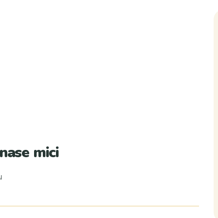
nase mici
u