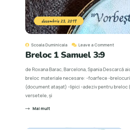
decembrie 23, 2019
Scoala Duminicala
Leave a Comment
Breloc 1 Samuel 3:9
de Roxana Barac, Barcelona, Spania Descarcă aici
breloc materiale necesare: -foarfece -brelocuri
(document ataşat) -lipici -adeziv pentru breloc 
versetele, și
Mai mult