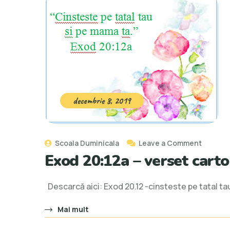
decembrie 8, 2019
Scoala Duminicala
Leave a Comment
Exod 20:12a – verset carto
Descarcă aici: Exod 20.12 -cinsteste pe tatal ta
Mai mult