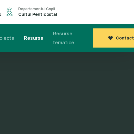
Departamentul Copii
o
Cultul Penticostal
Resurse
oiecte
Resurse
Contact
tematice