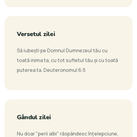
Versetul zilei
Să iubeşti pe Domnul Dumnezeul tău cu
toată inima ta, cu tot sufletul tău şi cu toată
puterea ta.
Deuteronomul 6:5
Gândul zilei
Nu doar "perii albi" răspândesc înţelepciune,