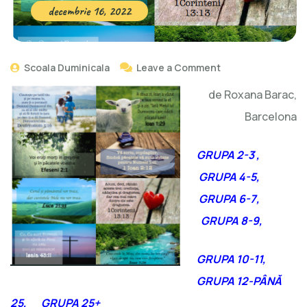
decembrie 16, 2022
Scoala Duminicala
Leave a Comment
de Roxana Barac,
Barcelona
GRUPA 2-3
,
GRUPA 4-5,
GRUPA 6-7,
GRUPA 8-9,
GRUPA 10-11,
GRUPA 12-PÂNĂ
25,
GRUPA 25+