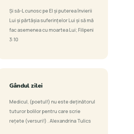
Şi să-L cunosc pe El şi puterea învierii
Lui şi părtăşia suferinţelor Lui şi să mă
fac asemenea cu moartea Lui;
Filipeni
3:10
Gândul zilei
Medicul, (poetul!) nu este deţinătorul
tuturor bolilor pentru care scrie
rețete (versuri!) .
Alexandrina Tulics