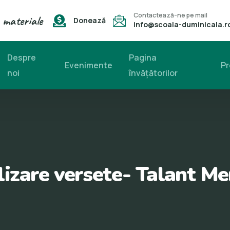
Contactează-ne pe mail
 materiale
Donează
info@scoala-duminicala.r
Despre
Pagina
Evenimente
Pr
noi
învăţătorilor
alizare versete- Talant 