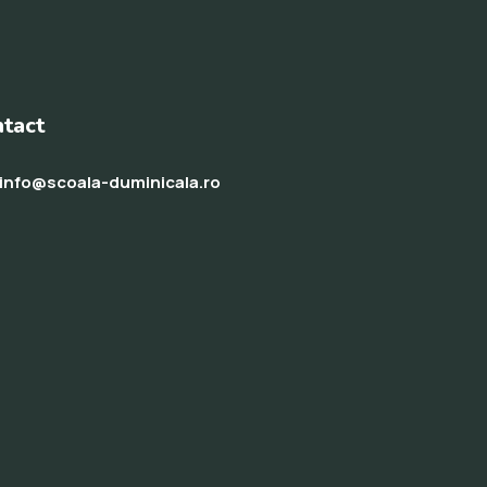
tact
info@scoala-duminicala.ro