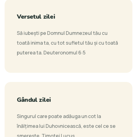
Versetul zilei
Să iubeşti pe Domnul Dumnezeul tău cu
toată inima ta, cu tot sufletul tău şi cu toată
puterea ta.
Deuteronomul 6:5
Gândul zilei
Singurul care poate adăuga un cot la
înălţimea lui Duhovnicească, este cel ce se
smereşte.
Timotei Lucuş