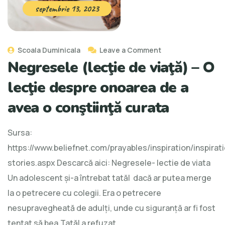
septembrie 13, 2023
Scoala Duminicala
Leave a Comment
Negresele (lecţie de viaţă) – O
lecţie despre onoarea de a
avea o conştiinţă curata
Sursa:
https://www.beliefnet.com/prayables/inspiration/inspirati
stories.aspx Descarcă aici: Negresele- lectie de viata
Un adolescent și-a întrebat tatăl dacă ar putea merge
la o petrecere cu colegii. Era o petrecere
nesupravegheată de adulţi, unde cu siguranță ar fi fost
tentat să bea.Tatăl a refuzat