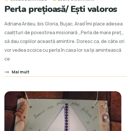
Perla prețioasă/ Ești valoros
Adriana Ardeu, bis Gloria, Bujac, Arad Îmi place adesea
caalțturi de povestirea misionară ,,Perla de mare preț,,
să dau copiilor această amintire. Doresc ca, de câte ori
vor vedea scoica cu perla în casa lor sa își amintească
ce
Mai mult