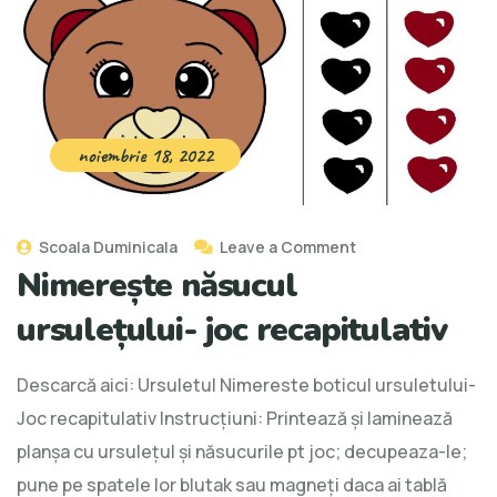
noiembrie 18, 2022
Scoala Duminicala
Leave a Comment
Nimerește năsucul
ursulețului- joc recapitulativ
Descarcă aici: Ursuletul Nimereste boticul ursuletului-
Joc recapitulativ Instrucţiuni: Printează şi laminează
planşa cu ursuleţul şi năsucurile pt joc; decupeaza-le;
pune pe spatele lor blutak sau magneţi daca ai tablă